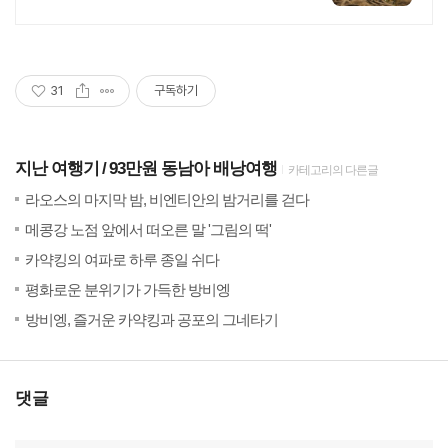
택!
31
구독하기
지난 여행기
93만원 동남아 배낭여행
카테고리의 다른글
(12)
201
라오스의 마지막 밤, 비엔티안의 밤거리를 걷다
(36)
201
메콩강 노점 앞에서 떠오른 말 '그림의 떡'
(30)
201
카약킹의 여파로 하루 종일 쉬다
(26)
201
평화로운 분위기가 가득한 방비엥
(46)
201
방비엥, 즐거운 카약킹과 공포의 그네타기
댓글