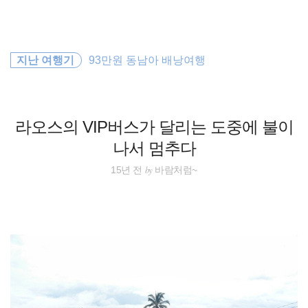
검
본
색
문
으
로
워킹홀리데이
바
지난 여행기
93만원 동남아 배낭여행
로
방명록
가
동남아
기
해외여행
라오스의 VIP버스가 달리는 도중에 불이
나서 멈추다
오스트레일리아
by
15년 전
바람처럼~
일본
동남아시아
여행
필리핀