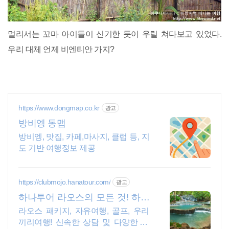
멀리서는 꼬마 아이들이 신기한 듯이 우릴 쳐다보고 있었다.
우리 대체 언제 비엔티안 가지?
https://www.dongmap.co.kr
광고
방비엥 동맵
방비엥, 맛집, 카페,마사지, 클럽 등, 지
도 기반 여행정보 제공
https://clubmojo.hanatour.com/
광고
하나투어 라오스의 모든 것! 하나
투어 공식인증 예약센터
라오스 패키지, 자유여행, 골프, 우리
끼리여행! 신속한 상담 및 다양한 혜