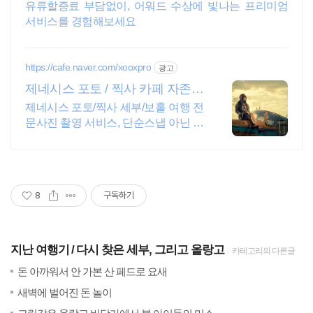
유류할증료 부담없이, 어워드 수상에 빛나는 프리미엄
서비스를 경험해보세요
https://cafe.naver.com/xooxpro
광고
제네시스 포토 / 찍사 카페 자존심
강한 촬영만 고집!
제네시스 포토/찍사 세부/보홀 여행 전
문사진 촬영 서비스, 단순스냅 아닌 전
문사진
8
구독하기
지난 여행기
다시 찾은 세부, 그리고 올랑고
카테고리의 다른글
(5)
20
돈 아까워서 안 가본 산 페드로 요새
(2)
20
새벽에 벌어진 돈 놀이
(28)
20