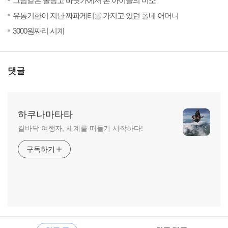
그림같은 올랑고 바닷가에서 본 아이들의 미소
(30)
20
유통기한이 지난 짜파게티를 가지고 있던 폴네 어머니
(24)
20
3000원짜리 시계
댓글
하쿠나마타타
길바닥 여행자, 세계를 떠돌기 시작하다!
구독하기
RECENTLY
사