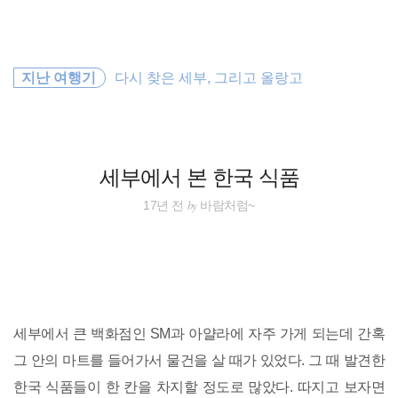
검
본
색
문
으
로
해외여행
바
지난 여행기
다시 찾은 세부, 그리고 올랑고
로
방명록
가
배낭여행
기
오스트레일리아
세부에서 본 한국 식품
일본
by
17년 전
바람처럼~
호주
필리핀
세계여행
세부에서 큰 백화점인 SM과 아얄라에 자주 가게 되는데 간혹
그 안의 마트를 들어가서 물건을 살 때가 있었다. 그 때 발견한
동남아
한국 식품들이 한 칸을 차지할 정도로 많았다. 따지고 보자면