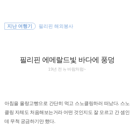
검
본
색
문
으
로
일본
바
지난 여행기
필리핀 해외봉사
로
방명록
가
동남아시아
기
세계여행
필리핀 에메랄드빛 바다에 풍덩
동남아 배낭여행
by
19년 전
바람처럼~
travel
바람처럼
아침을 올랑고빵으로 간단히 먹고 스노클링하러 떠났다. 스노
동남아
클링 자체도 처음해보는거라 어떤 것인지도 잘 모르고 간 셈인
데 무척 궁금하기만 했다.
해외여행