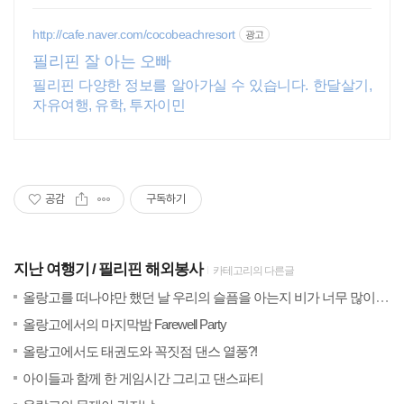
http://cafe.naver.com/cocobeachresort
광고
필리핀 잘 아는 오빠
필리핀 다양한 정보를 알아가실 수 있습니다. 한달살기,
자유여행, 유학, 투자이민
공감
구독하기
지난 여행기
필리핀 해외봉사
카테고리의 다른글
20
올랑고를 떠나야만 했던 날 우리의 슬픔을 아는지 비가 너무 많이 왔다
(2)
20
올랑고에서의 마지막밤 Farewell Party
(4)
20
올랑고에서도 태권도와 꼭짓점 댄스 열풍?!
(1)
20
아이들과 함께 한 게임시간 그리고 댄스파티
(1)
20