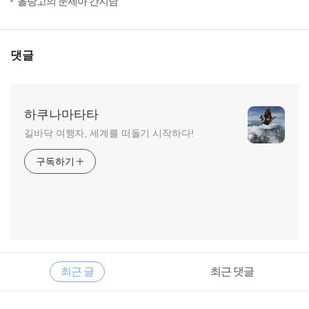
올랑고의 문제아 간지남
댓글
하쿠나마타타
길바닥 여행자, 세계를 떠돌기 시작하다!
구독하기
RECENTLY
사
최근 글
최근 댓글
이
드
바
최