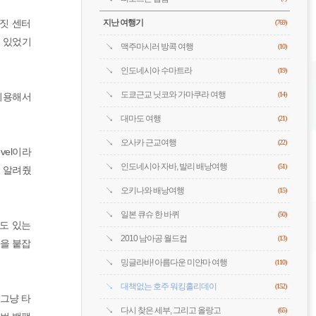
짓 센터
지난 여행기
(769)
고 있었기
맥주마시러 방콕 여행
(10)
인도네시아 수마트라
(19)
도쿄근교 닛코와 가마쿠라 여행
이용해서
(14)
대마도 여행
(21)
오사카 근교여행
(22)
vel이라
인도네시아 자바, 발리 배낭여행
(51)
고 알려줬
오키나와 배낭여행
(15)
일본 큐슈 한 바퀴
(50)
 수도 있는
2010 남아공 월드컵
(13)
량을 붙잡
밍글라바! 아름다운 미얀마 여행
(110)
대책없는 호주 워킹홀리데이
(152)
 그냥 타
다시 찾은 세부, 그리고 올랑고
(65)