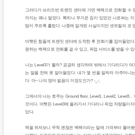
오스트레일리아
그러다가 브리즈번 트랜짓 센터에 가면 백팩으로 전화할 수 
까지는 꽤나 멀었다. 특히나 무거운 짐이 있었던 나로써는 지
동남아 배낭여행
땀이 주르륵 흘렀다. 나중에 알게된 사실이지만 센트럴의 코 
필리핀
어쨋든 힘들게 트랜짓 센터에 도착한 후 전화기를 집어들었다
원하는 백팩으로 전화를 걸 수 있고, 픽업 서비스를 받을 수 있
나는 Level3가 뭘까? 공곰히 생각하며 밖에서 기다리다가 
는 말을 전혀 못 알아들었다. 내가 몇 번을 말하자 아주머니는
다. 아~ 나의 영어 발음이 이정도인가? -_-;
그제서야 나는 호주는 Ground floor, Level1, Level2, 
것이다. 어쨋든 Level3에 올라가서 기다리니 픽업 차량들이
았다.
책을 뒤져보니 무척 괜찮은 백팩이라는 말에 가격부터 물어봤다.