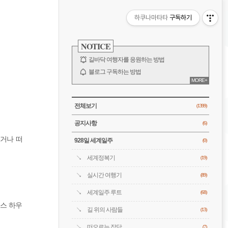
비
하쿠나마타타
구독하기
게
사
이
NOTICE
이
드
바
길바닥 여행자를 응원하는 방법
션
블로그 구독하는 방법
MORE+
바람처럼은 누구?
전체 보기
CATEGORY
전체보기
(1399)
공지사항
(6)
있거나 떠
928일 세계일주
(0)
세계정복기
(19)
실시간 여행기
(89)
세계일주 루트
(68)
커스 하우
길 위의 사람들
(13)
떠오르는 잡담
(7)