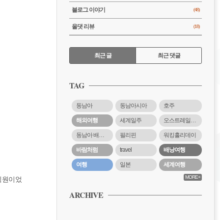
블로그 이야기
(48)
올댓 리뷰
(18)
RECENTLY
최근 글
최근 댓글
최
근
TAG
글
동남아
동남아시아
호주
해외여행
세계일주
오스트레일리아
동남아 배낭여행
필리핀
워킹홀리데이
바람처럼
travel
배낭여행
여행
일본
세계여행
MORE+
 직원이었
ARCHIVE