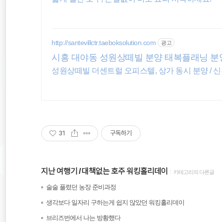
http://santevillctr.taeboksolution.com
광고
시흥 대야동 성원상떼빌 분양 태복플래닝 
성원상떼빌 더센트럴 오피스텔, 상가 동시 분양 / 신
31
구독하기
지난 여행기
대책없는 호주 워킹홀리데이
카테고리의 다른글
(28)
술술 풀렸던 농장 준비과정
(19)
생각보다 일자리 구하는게 쉽지 않았던 워킹홀리데이
(40)
브리즈번에서 나는 방황했다