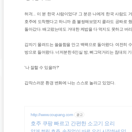
허걱... 이 분 한국 사람이었다! 그 분은 나에게 한국 사람도
호주에 도착했다고 하니까 좀 불쌍해보였지 콜라도 공짜로 줬
돌아갔다. 배고팠는데도 거대한 케밥을 다 먹지도 못하고 버리
갑자기 몰려드는 쓸쓸함을 안고 백팩으로 돌아왔다. 여전히 수
방으로 들어왔다. 너저분한 6인실 방, 삐그덕거리는 침대의 
'나 잘할 수 있을까?'
갑작스러운 환경 변화에 나는 스스로 놀라고 있었다.
http://www.coupang.com
광고
호주 쿠팡 빠르고 간편한 소고기 요리
얇게 썰린 호주, 손질없이 바로 요리 시작하세요!