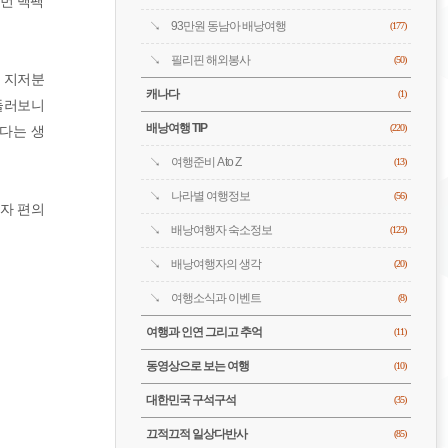
즈번 백팩
93만원 동남아 배낭여행
(177)
필리핀 해외봉사
(50)
다 지저분
캐나다
(1)
 둘러보니
배낭여행 TIP
겠다는 생
(220)
여행준비 A to Z
(13)
나라별 여행정보
(56)
가자 편의
배낭여행자 숙소정보
(123)
배낭여행자의 생각
(20)
여행소식과 이벤트
(8)
여행과 인연 그리고 추억
(11)
동영상으로 보는 여행
(10)
대한민국 구석구석
(35)
끄적끄적 일상다반사
(85)