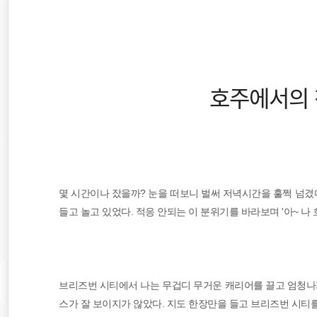
재
본
문
검
위
으
색
로
바
치
로
가
호주에서의 
::
기
동남아
몇 시간이나 잤을까? 눈을 떠보니 벌써 저녁시간을 훌쩍 넘겼다
동남아시아
들고 놀고 있었다. 적응 안되는 이 분위기를 바라보며 '아~ 나 
호주
해외여행
브리즈번 시티에서 나는 무겁디 무거운 캐리어를 끌고 엄청나게
세계일주
스가 잘 보이지가 않았다. 지도 한장만을 들고 브리즈번 시티