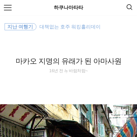
검
본
하쿠나마타타
색
문
으
로
해외여행
바
지난 여행기
대책없는 호주 워킹홀리데이
로
방명록
가
워킹홀리데이
기
배낭여행
마카오 지명의 유래가 된 아마사원
세계일주
by
16년 전
바람처럼~
오스트레일리아
필리핀
세계여행
동남아 배낭여행