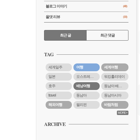
블로그 이야기
(48)
올댓 리뷰
(18)
RECENTLY
최근 글
최근 댓글
최
근
TAG
글
세계일주
여행
세계여행
일본
오스트레일리아
워킹홀리데이
호주
배낭여행
동남아 배낭여행
travel
동남아
동남아시아
해외여행
필리핀
바람처럼
MORE+
ARCHIVE