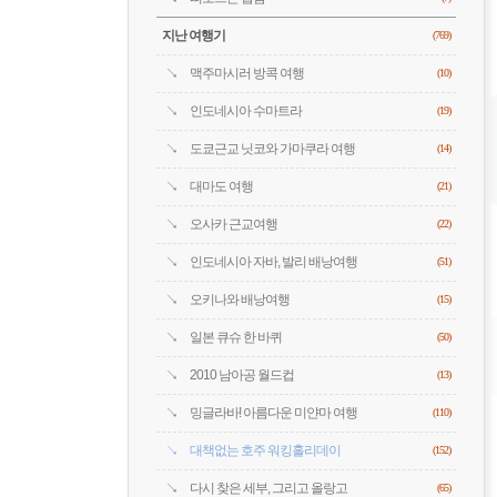
지난 여행기
(769)
맥주마시러 방콕 여행
(10)
인도네시아 수마트라
(19)
도쿄근교 닛코와 가마쿠라 여행
(14)
대마도 여행
(21)
오사카 근교여행
(22)
인도네시아 자바, 발리 배낭여행
(51)
오키나와 배낭여행
(15)
일본 큐슈 한 바퀴
(50)
2010 남아공 월드컵
(13)
밍글라바! 아름다운 미얀마 여행
(110)
대책없는 호주 워킹홀리데이
(152)
다시 찾은 세부, 그리고 올랑고
(65)