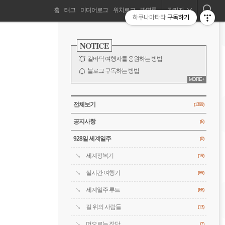
네
홈
태그
미디어로그
위치로그
방명록
관리자
하쿠나마타타
구독하기
길바닥 여행자, 세계를 떠돌기 시작하다!
비
사
이
NOTICE
드
게
바
길바닥 여행자를 응원하는 방법
이
블로그 구독하는 방법
MORE+
바람처럼은 누구?
션
전체 보기
CATEGORY
전체보기
(1399)
공지사항
(6)
928일 세계일주
(0)
세계정복기
(19)
실시간 여행기
(89)
세계일주 루트
(68)
길 위의 사람들
(13)
떠오르는 잡담
(7)