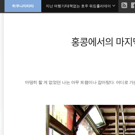
현
하쿠나마타타
지난 여행기/대책없는 호주 워킹홀리데이
본
문
검
으
재
색
로
바
위
로
가
홍콩에서의 마지막
기
치
::
세계일주
마땅히 할 게 없었던 나는 아무 트램이나 잡아탔다. 어디로 
여행
세계여행
일본
오스트레일리아