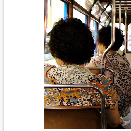
워킹홀리데이
호주
배낭여행