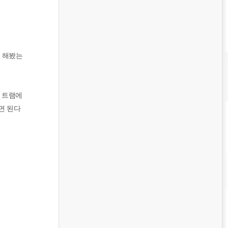
을 해봤는
. 트램에
면 된다