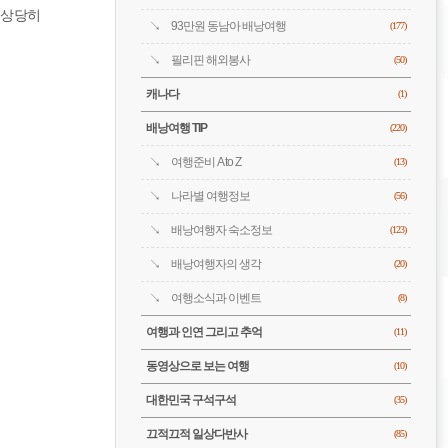
 상당히
93만원 동남아 배낭여행
(177)
필리핀 해외봉사
(50)
캐나다
(1)
배낭여행 TIP
(220)
여행준비 A to Z
(13)
나라별 여행정보
(56)
배낭여행자 숙소정보
(123)
배낭여행자의 생각
(20)
여행소식과 이벤트
(8)
여행과 인연 그리고 추억
(11)
동영상으로 보는 여행
(10)
대한민국 구석구석
(35)
끄적끄적 일상다반사
(85)