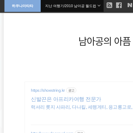
현
하쿠나마타타
지난 여행기/2010 남아공 월드컵
본
문
검
으
재
색
로
바
위
로
가
남아공의 아픔 
기
치
::
세계여행
해외여행
https://shoestring.kr
광고
필리핀
신발끈은 아프리카여행 전문가
럭셔리 롯지 사파리, 다나킬, 세렝게티, 응고롱고로
동남아시아
동남아 배낭여행