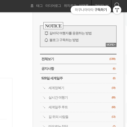
네
홈
태그
미디어로그
위치로그
방명록
관리자
하쿠나마타타
구독하기
길바닥 여행자, 세계를 떠돌기 시작하다!
비
사
이
NOTICE
드
게
바
길바닥 여행자를 응원하는 방법
이
블로그 구독하는 방법
MORE+
바람처럼은 누구?
션
전체 보기
CATEGORY
전체보기
(1399)
공지사항
(6)
928일 세계일주
(0)
세계정복기
(19)
실시간 여행기
(89)
세계일주 루트
(68)
길 위의 사람들
(13)
떠오르는 잡담
(7)