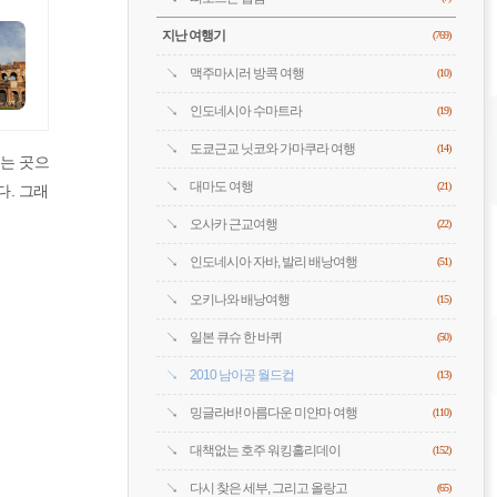
지난 여행기
(769)
맥주마시러 방콕 여행
(10)
인도네시아 수마트라
(19)
도쿄근교 닛코와 가마쿠라 여행
(14)
는 곳으
대마도 여행
(21)
다. 그래
오사카 근교여행
(22)
인도네시아 자바, 발리 배낭여행
(51)
오키나와 배낭여행
(15)
일본 큐슈 한 바퀴
(50)
2010 남아공 월드컵
(13)
밍글라바! 아름다운 미얀마 여행
(110)
대책없는 호주 워킹홀리데이
(152)
다시 찾은 세부, 그리고 올랑고
(65)