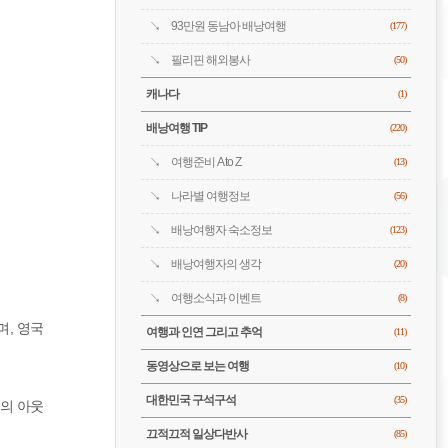
93만원 동남아 배낭여행
(177)
필리핀 해외봉사
(50)
캐나다
(1)
배낭여행 TIP
(220)
여행준비 A to Z
(13)
나라별 여행정보
(56)
배낭여행자 숙소정보
(123)
배낭여행자의 생각
(20)
여행소식과 이벤트
(8)
, 영국
여행과 인연 그리고 추억
(11)
동영상으로 보는 여행
(10)
대한민국 구석구석
(35)
주의 아웃
끄적끄적 일상다반사
(85)