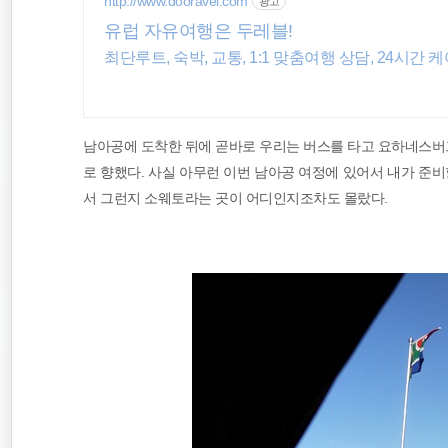
http://www.dooravel.com
광고
워킹홀리데이
유럽 자유여행은 두레블!
최단루트, 숙박, 교통, 1:1 맞춤여행 상담, 24시간 
바람처럼
동남아
남아공에 도착한 뒤에 곧바로 우리는 버스를 타고 요하네스버
로 향했다. 사실 아무런 이번 남아공 여정에 있어서 내가 준비
서 그런지 소웨토라는 곳이 어디인지조차도 몰랐다.