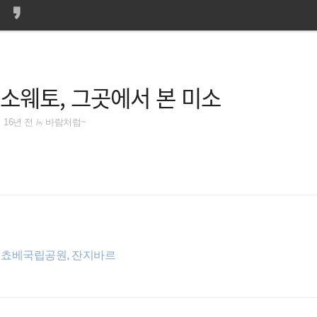
소웨토, 그곳에서 본 미소
by
16년 전
바람처럼~
, 쵸베국립공원, 잔지바르