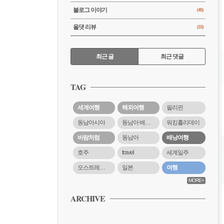
블로그 이야기
(48)
올댓 리뷰
(18)
RECENTLY
최근 글
최근 댓글
최
근
TAG
글
세계여행
해외여행
필리핀
동남아시아
동남아 배낭여행
워킹홀리데이
바람처럼
동남아
배낭여행
호주
travel
세계일주
오스트레일리아
일본
여행
MORE+
ARCHIVE