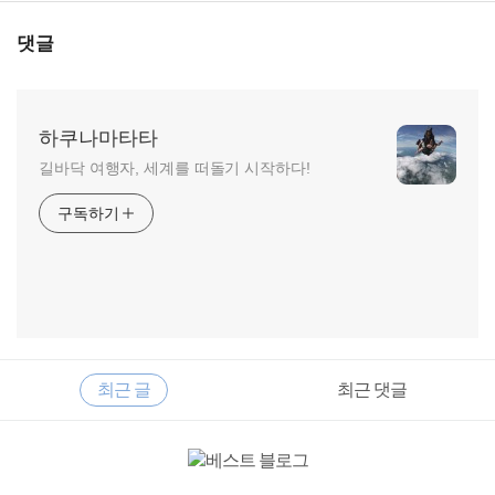
댓글
하쿠나마타타
길바닥 여행자, 세계를 떠돌기 시작하다!
구독하기
RECENTLY
사
최근 글
최근 댓글
이
드
바
최
근