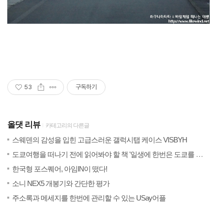
53
구독하기
올댓 리뷰
카테고리의 다른글
(28)
201
스웨덴의 감성을 입힌 고급스러운 갤럭시탭 케이스 VISBYH
201
도쿄여행을 떠나기 전에 읽어봐야 할 책 '일생에 한번은 도쿄를 만나라'
(54)
201
한국형 포스퀘어, 아임IN이 떴다!
(67)
201
소니 NEX5 개봉기와 간단한 평가
(43)
201
주소록과 메세지를 한번에 관리할 수 있는 USay어플