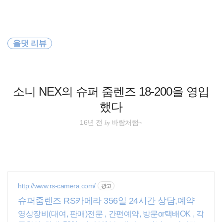
검
본
색
문
으
로
호주
바
올댓 리뷰
로
방명록
가
세계일주
기
travel
소니 NEX의 슈퍼 줌렌즈 18-200을 영입
했다
세계여행
by
16년 전
바람처럼~
오스트레일리아
해외여행
여행
http://www.rs-camera.com/
광고
슈퍼줌렌즈 RS카메라 356일 24시간 상담,예약
워킹홀리데이
영상장비(대여, 판매)전문 , 간편예약, 방문or택배OK , 각