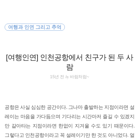
검
본
색
문
으
로
워킹홀리데이
바
여행과 인연 그리고 추억
로
방명록
가
travel
기
배낭여행
[여행인연] 인천공항에서 친구가 된 두 사
람
세계일주
by
15년 전
바람처럼~
동남아 배낭여행
호주
공항은 사실 심심한 공간이다. 그나마 출발하는 지점이라면 설
오스트레일리아
레이는 마음을 가다듬으며 기다리는 시간마저 즐길 수 있겠지
만 갈아타는 지점이라면 한없이 지겨울 수도 있기 때문이다.
일본
그렇다고 인천공항이라고 꼭 설레이기만 한 것도 아니었다. 얼