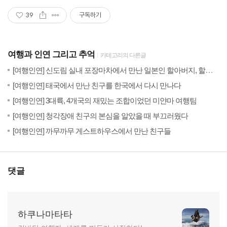
39
구독하기
여행과 인연 그리고 추억
카테고리의 다른글
(8)
201
[여행인연] 신도림 실내 포장마차에서 만난 일본인 할아버지, 할머니
(20)
201
[여행인연] 태국에서 만난 친구를 한국에서 다시 만나다
(18)
201
[여행인연] 3대륙, 4개국의 재밌는 조합이었던 미얀마 여행팀
(14)
201
[여행인연] 청각장애 친구의 본심을 알았을 때 부끄러웠다
(18)
201
[여행인연] 까무까무 게스트하우스에서 만난 친구들
댓글
하쿠나마타타