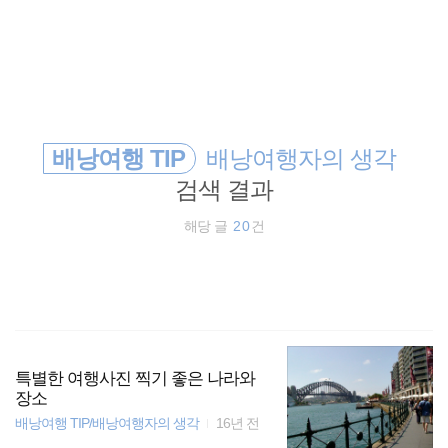
검
본
색
문
으
로
여행
바
로
방명록
가
호주
기
배낭여행 TIP
배낭여행자의 생각
동남아 배낭여행
검색 결과
해외여행
해당 글
20
건
travel
필리핀
동남아
특별한 여행사진 찍기 좋은 나라와
장소
배낭여행 TIP/배낭여행자의 생각
16년 전
세계일주