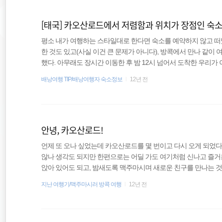
돈므앙 공항을 이용하게 된다. 일반적인 여행자라면 돈므앙 공항에
[태국] 카오산로드에서 저렴함과 위치가 장점인 숙소, 탑 
평소 내가 여행하는 스타일대로 한다면 숙소를 예약하지 않고 떠났
한 것도 있고(사실 이건 큰 문제가 아니다), 방콕에서 만나 같이
했다. 아무래도 장시간 이동한 후 밤 12시 넘어서 도착한 우리가
적이다. 어차피 서로 숙소의 좋고 나쁨은 크게 개의치 않는 편이
배낭여행 TIP/배낭여행자 숙소정보
12년 전
방을 찾아봤다. 보통은 매일 아침에 나갔다가 늦은 밤에 들어오기
괜찮다는 점도 있고, 또 하나는 적당히 잘만하다면 그 돈으로 다른
아무튼 아고다를 뒤져 찾아낸 곳은 카오산로드 한복판에 있는 탑 인(
안녕, 카오산로드!
언제 또 오나 싶었는데 카오산로드를 몇 번이고 다시 오게 되었
않나 생각도 되지만 한편으로는 어딜 가도 여기처럼 신나고 즐거운
앉아 있어도 되고, 밤새도록 맥주마시며 새로운 친구를 만나는 
좋아하나 보다. 지난밤 술에 취해 비틀거리던 여행자는 온데간데
지난 여행기/맥주마시러 방콕 여행
12년 전
자로 거리가 채워졌다. 물론 이런 와중에도 맥주를 마시는 ‘이상한
색한 거리답게 전부 커다란 배낭을 하나씩 메고 있다. 이제 막 도
달리 떠나야 하는 슬픈 운명을 거머쥔 채 작별을 고하고 있다. 안녕, 