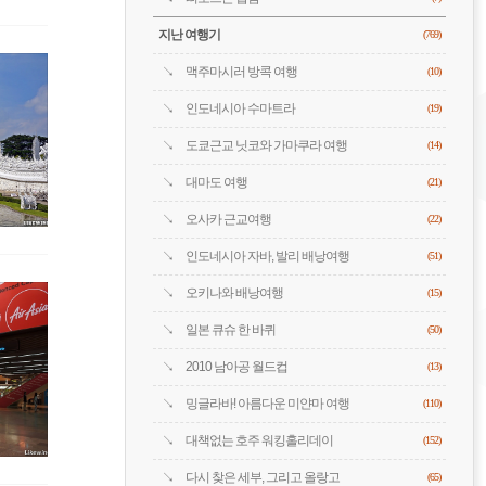
지난 여행기
(769)
맥주마시러 방콕 여행
(10)
인도네시아 수마트라
(19)
도쿄근교 닛코와 가마쿠라 여행
(14)
대마도 여행
(21)
오사카 근교여행
(22)
인도네시아 자바, 발리 배낭여행
(51)
오키나와 배낭여행
(15)
일본 큐슈 한 바퀴
(50)
2010 남아공 월드컵
(13)
밍글라바! 아름다운 미얀마 여행
(110)
대책없는 호주 워킹홀리데이
(152)
다시 찾은 세부, 그리고 올랑고
(65)