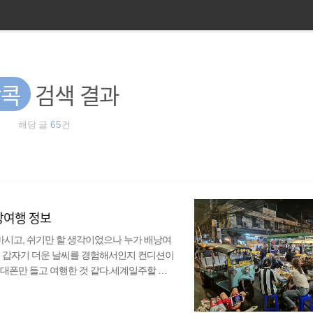
방콕
검색 결과
해당 글
65
건
배낭여행 정보
 마시고, 쉬기만 할 생각이었으나 누가 배낭여
. 갑자기 더운 날씨를 경험해서인지 컨디션이
대폰만 들고 여행한 것 같다.세계일주할 때
서 오랜만에 블로그에 글도 쓸 겸 태국 여
 북부와 캄보디아 프놈펜을 잠깐 여행했었