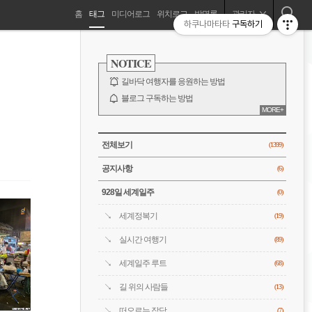
네
홈
태그
미디어로그
위치로그
방명록
관리자
하쿠나마타타
구독하기
길바닥 여행자, 세계를 떠돌기 시작하다!
비
사
이
NOTICE
드
게
바
길바닥 여행자를 응원하는 방법
이
블로그 구독하는 방법
MORE+
바람처럼은 누구?
션
전체 보기
CATEGORY
전체보기
(1399)
공지사항
(6)
928일 세계일주
(0)
세계정복기
(19)
실시간 여행기
(89)
세계일주 루트
(68)
길 위의 사람들
(13)
떠오르는 잡담
(7)