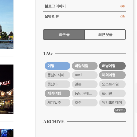
블로그 이야기
(48)
올댓 리뷰
(18)
RECENTLY
최근 글
최근 댓글
최
근
TAG
글
여행
바람처럼
배낭여행
동남아시아
travel
해외여행
동남아
일본
오스트레일리아
세계여행
동남아 배낭여행
필리핀
세계일주
호주
워킹홀리데이
MORE+
ARCHIVE