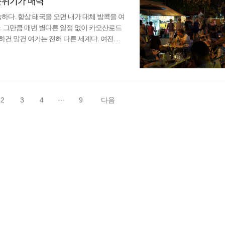
분위기가 매력
하다. 항상 태국을 오면 내가 대체 방콕을 여
. 그만큼 매번 별다른 일정 없이 카오산로드
건 말건 여기는 전혀 다른 세계다. 여전히
 느낌이 드는데, 기분 탓일까? 방콕으로 날아
 원래는 카오산로드에서 마실까 생각도 했지
산로드는 구경하기엔 좋지만 먹고 마시기엔 별
지 못할 ..
2
3
4
···
9
다음