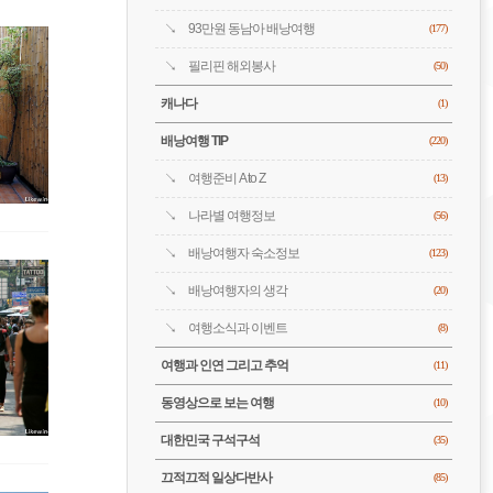
93만원 동남아 배낭여행
(177)
필리핀 해외봉사
(50)
캐나다
(1)
배낭여행 TIP
(220)
여행준비 A to Z
(13)
나라별 여행정보
(56)
배낭여행자 숙소정보
(123)
배낭여행자의 생각
(20)
여행소식과 이벤트
(8)
여행과 인연 그리고 추억
(11)
동영상으로 보는 여행
(10)
대한민국 구석구석
(35)
끄적끄적 일상다반사
(85)