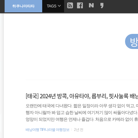
현
하쿠나마타타
TAGS
본
문
검
으
재
색
로
바
위
로
가
기
치
::
여행
바람처럼
[태국] 2024년 방콕, 아유타야, 롭부리, 핏사눌록 
배낭여행
오랜만에 태국에 다녀왔다. 짧은 일정이라 아무 생각 없이 먹고,
행자 아니랄까 봐 덥고 습한 날씨에 여기저기 많이 싸돌아다녔다
동남아시아
엉망이 되었지만 여행은 언제나 즐겁다. 처음으로 카메라 없이 휴
처럼 진득하게 여행한 것은 아니지만 처음으로 여행한 지역도 있어
배낭여행 TIP/나라별 여행정보
2년 전
travel
행정보로 남겨본다. 과거에 썼던 글을 살펴보니 2018년에 태국