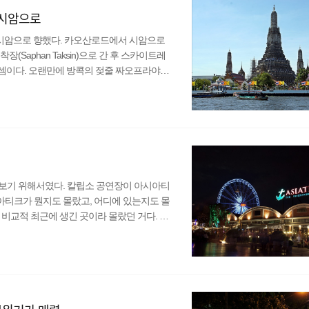
 시암으로
 시암으로 향했다. 카오산로드에서 시암으로
Saphan Taksin)으로 간 후 스카이트레
는 셈이다. 오랜만에 방콕의 젖줄 짜오프라야강
파아팃(Phra Ahthit)으로 가서 수상버스
이는 주황색과 파랑색 깃발이 있는 수상버스를
싼 관광객을 위한 보트를 타고 말았다. 주황색
보기 위해서였다. 칼립소 공연장이 아시아티
티크가 뭔지도 몰랐고, 어디에 있는지도 몰
. 비교적 최근에 생긴 곳이라 몰랐던 거다. 아
는 셔틀 보트를 이용하면 된다. 다만 셔틀
를 타려다가 결국 돈을 내고 보트를 탔다. 라
게 맞나 확인하던 중에 아시아티크로 간다는
 다짐했지만 ..