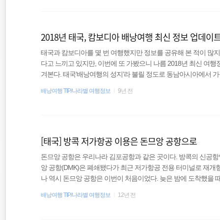
다. 2018년 태국, 캄보디아 배낭여행 최신 정보 업데이트태국
해외여행
해 본 적이 많지 않다. 물론 갈 때마다 예전과 많이 다르지 않다고 
2018년 태국, 캄보디아 배낭여행 최신 정보 업데이
동남아
태국과 캄보디아를 몇 번 여행했지만 정보를 공유해 본 적이 많지 
일본
다고 느끼고 있지만, 이번에 또 가봤으니 나름 2018년 최신 
겨본다. 태국‘배낭여행의 성지’라 불릴 정도로 동남아시아에서 가장
이 맛있고, 볼거리가 풍부해 여행하는 즐거움이 있다. 환율달러(US
배낭여행 TIP/나라별 여행정보
9년 전
이가 없다. 현재 100달러 기준으로 3,220밧 정도다. 태국은 
있기 때문에 가급적이면 100달러짜리로 준비하는 게 좋다. 맥주
맥주는 비싼 편이다. 식당이나 술집에서 마신다고 가정하..
[태국] 방콕 저가항공 이용은 돈므앙 공항으로
돈므앙 공항은 우리나라 김포공항과 같은 곳이다. 방콕의 신공항인
앙 공항(DMK)은 폐쇄됐다가 최근 저가항공 전용 터미널로 재개
나 역시 돈므앙 공항은 이번이 처음이었다. 늦은 밤에 도착했을 
시아만 운항하는 공항인가 싶을 정도로 한적했는데 낮에 보니 생
배낭여행 TIP/나라별 여행정보
12년 전
돈므앙 공항에는 에어아시아를 비롯해 녹에어, 오리엔트 타이항공
에서 바로 출발하는 여행자라면 대부분 수완나품으로 가게 되며,