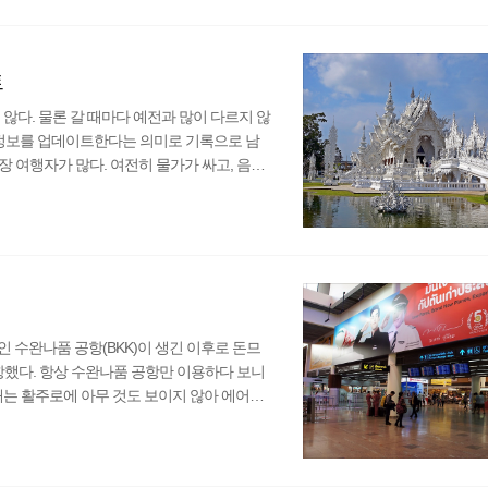
과 캄보디아를 몇 번 여행했지만 정보를 공유
느끼고 있지..
트
않다. 물론 갈 때마다 예전과 많이 다르지 않
여행정보를 업데이트한다는 의미로 기록으로 남
 여행자가 많다. 여전히 물가가 싸고, 음식
D) 대비 밧(THB)은 예나 지금이나 크게 차
같은 달러라고 하더라도 지폐에 따라 환율 차이가
맥주 가격은 조금 올랐다. 태국 물가에 비하면
 수완나품 공항(BKK)이 생긴 이후로 돈므
항했다. 항상 수완나품 공항만 이용하다 보니
때는 활주로에 아무 것도 보이지 않아 에어아
각보다 훨씬 많은 사람들이 이용하고 있었다.
 등 저가항공이 취항하고 있다. 때문에 한국
 간혹 에어아시아를 이용해 방콕으로 갈 때만