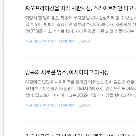
짜오프라야강을 따라 사판탁신, 스카이트레인 타고
마땅히 할 일이 없던 까닭에 무작정 방콕의 중심가라 할 수 있는
갈 수 있는 방법은 많았지만 일부러 수상버스를 타고 사판탁신 선착장(
인(BTS)를 타고 가기로 했다. 가까운 길을 놔두고 멀리 돌아가
을 따라 짧은 항해를 시작한다. 카오산로드에서 가장 가까운 선착장인 
지난 여행기/맥주마시러 방콕 여행
12년 전
를 기다렸다. 파아팃에는 주황색과 파랑색 깃발이 꽂혀 있는데 
탈 수 있다는 것을 의미한다. 근데 주황색을 타야 하는데 가장 비
이 너무 안 와서 그런 것도 있지만, 그냥 엉겁결에 타..
방콕의 새로운 명소, 아시아티크 야시장
예정에도 없던 아시아티크를 찾아간 이유는 순전히 칼립소 쇼를 
크 내부로 이전했기 때문인데 그래서 찾아가는 순간까지도 아시아
랐다. 알고 보니 아시아티크는 2012년 4월에 개장을 했다고 한다
시아티크로 가는 방법은 사판탁신 선착장에서 무료로 운영되고 있
지난 여행기/맥주마시러 방콕 여행
12년 전
보트를 타려는 사람이 너무 많으면 오래 기다려야 한다. 셔틀 보트
고 쓰고 실제로는 무료 셔틀 보트를 기다리는 줄이 너무 길어 이
소리에 탔는데 이건 유료였다. 다음에는 꼭 줄을 제대로 서야겠다며