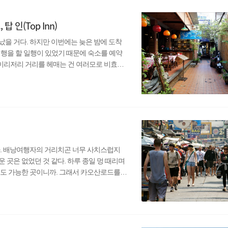
 가는 경우는 드..
인(Top Inn)
을 거다. 하지만 이번에는 늦은 밤에 도착
 여행을 할 일행이 있었기 때문에 숙소를 예약
 이리저리 거리를 헤매는 건 여러모로 비효율
니 그냥 카오산로드에 가깝고 최대한 저렴한
 때문에 자는데 크게 문제가 없다면 어디든
데 쓰는 게 낫기 때문에 무조건 가격만 봤다.
To..
다. 배낭여행자의 거리치곤 너무 사치스럽지
 곳은 없었던 것 같다. 하루 종일 멍 때리며
것도 가능한 곳이니까. 그래서 카오산로드를
없고, 이른 아침에는 바쁘게 지나다니는 여행
 인간’은 항상 있지만. 배낭을 메지 않고는 어
착한 여행자들이 눈에 띈다. 하지만 난 그들과
..