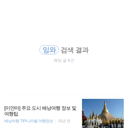
검
본
색
문
으
로
동남아 배낭여행
바
로
방명록
가
세계일주
기
잉와
검색 결과
바람처럼
해당 글
4
건
일본
동남아시아
호주
오스트레일리아
[미얀마] 주요 도시 배낭여행 정보 및
여행팁
배낭여행 TIP/나라별 여행정보
15년 전
동남아