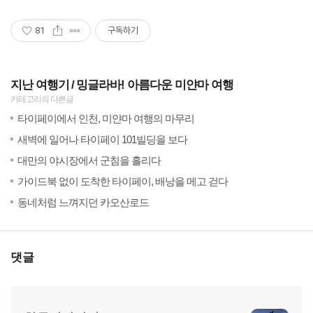
81
구독하기
지난 여행기
밍글라바! 아름다운 미얀마 여행
카테고리의 다른글
(24)
201
타이페이에서 인천, 미얀마 여행의 마무리
(54)
201
새벽에 일어나 타이페이 101빌딩을 보다
(64)
201
대만의 야시장에서 군침을 흘리다
(24)
201
가이드북 없이 도착한 타이페이, 배낭을 메고 걷다
(16)
201
동네처럼 느껴지던 카오산로드
댓글