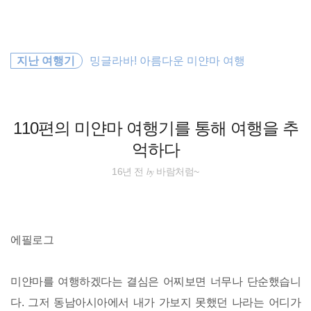
검
본
색
문
으
로
동남아 배낭여행
바
지난 여행기
밍글라바! 아름다운 미얀마 여행
로
방명록
가
오스트레일리아
기
세계여행
110편의 미얀마 여행기를 통해 여행을 추
억하다
동남아시아
by
16년 전
바람처럼~
배낭여행
호주
에필로그
워킹홀리데이
미얀마를 여행하겠다는 결심은 어찌보면 너무나 단순했습니
travel
다. 그저 동남아시아에서 내가 가보지 못했던 나라는 어디가