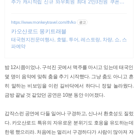
추가 캐시적립 신규 와우회원 최대 2만3천원 쿠폰팩+
5% 추가적립 혜택! 여행도 이제 쿠팡에서!
https://www.monkeytravel.com/th/ko
광고
카오산로드 몽키트래블
태국현지전문여행사, 호텔, 투어, 레스토랑, 차량, 쇼, 스
파예약
밤 12시쯤이었나. 구석진 곳에서 맥주를 마시고 있는데 태국인
몇 명이 음악에 맞춰 춤을 추기 시작했다. 그냥 춤도 아니고 흔
히 말하는 비보잉을 이런 길바닥에서 하다니 정말 놀라웠다.
금방 끝날 것 같았던 공연은 10분 동안 이어졌다.
갑작스런 공연에 다들 일어나 구경하고, 신나서 환호성도 질렀
다. 카오산로드 특유의 자유로운 분위기도 호응을 유도하는데
한몫 했으리라. 처음에는 멀리서 구경하다가 사람이 많아져 자