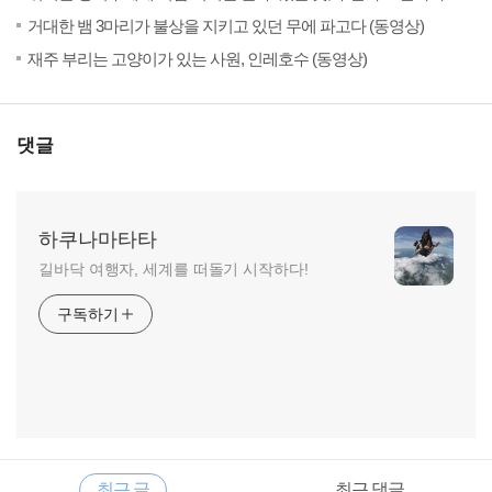
(24)
201
거대한 뱀 3마리가 불상을 지키고 있던 무에 파고다 (동영상)
(10)
20
재주 부리는 고양이가 있는 사원, 인레호수 (동영상)
댓글
하쿠나마타타
길바닥 여행자, 세계를 떠돌기 시작하다!
구독하기
RECENTLY
사
최근 글
최근 댓글