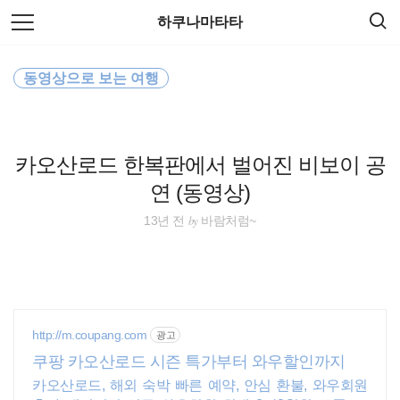
검
본
하쿠나마타타
색
문
으
로
필리핀
바
동영상으로 보는 여행
로
방명록
가
오스트레일리아
기
워킹홀리데이
카오산로드 한복판에서 벌어진 비보이 공
연 (동영상)
동남아 배낭여행
by
13년 전
바람처럼~
동남아시아
세계여행
여행
http://m.coupang.com
광고
쿠팡 카오산로드 시즌 특가부터 와우할인까지
동남아
카오산로드, 해외 숙박 빠른 예약, 안심 환불, 와우회원