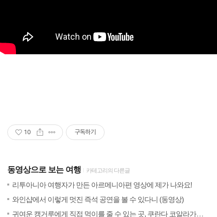
10
구독하기
동영상으로 보는 여행
카테고리의 다른글
(0)
20
리투아니아 여행자가 만든 아르메니아편 영상에 제가 나와요!
(1)
20
와인샵에서 이렇게 멋진 즉석 공연을 볼 수 있다니 (동영상)
20
귀여운 캥거루에게 직접 먹이를 줄 수 있는 곳, 쿠란다 코알라가든 (동영상)