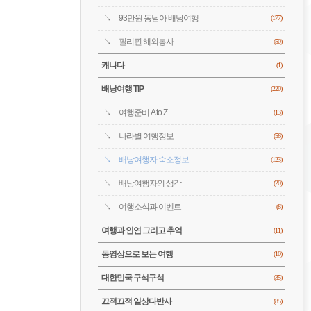
93만원 동남아 배낭여행
(177)
필리핀 해외봉사
(50)
캐나다
(1)
배낭여행 TIP
(220)
여행준비 A to Z
(13)
나라별 여행정보
(56)
배낭여행자 숙소정보
(123)
배낭여행자의 생각
(20)
여행소식과 이벤트
(8)
여행과 인연 그리고 추억
(11)
동영상으로 보는 여행
(10)
대한민국 구석구석
(35)
끄적끄적 일상다반사
(85)