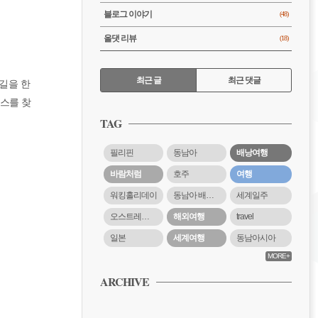
블로그 이야기
(48)
올댓 리뷰
(18)
RECENTLY
최근 글
최근 댓글
목길을 한
우스를 찾
최
근
TAG
글
필리핀
동남아
배낭여행
바람처럼
호주
여행
워킹홀리데이
동남아 배낭여행
세계일주
오스트레일리아
해외여행
travel
일본
세계여행
동남아시아
MORE+
ARCHIVE