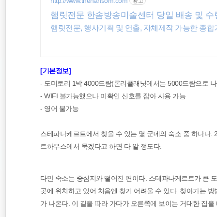
http://www.thehansom.com
광고
여행
햄릿전문 한솜방송미술센터 당일 배송 및 수
햄릿전문, 행사기획 및 연출, 자체제작 가능한 종
워킹홀리데이
동남아 배낭여행
[기본정보]
- 도미토리 1박 4000드람(론리플래닛에서는 5000드람으로 나
- WIFI 불가능했으나 미확인 신호를 잡아 사용 가능
- 영어 불가능
스테파나케르트에서 찾을 수 있는 몇 군데의 숙소 중 하나다. 
트하우스에서 묵겠다고 하면 다 알 정도다.
다만 숙소는 중심지와 떨어진 편이다. 스테파나케르트가 큰 도
곳에 위치하고 있어 처음엔 찾기 어려울 수 있다. 찾아가는 
가 나온다. 이 길을 따라 가다가 오른쪽에 보이는 거대한 집을