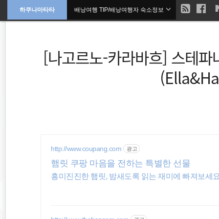
현
하쿠나마타타
배낭여행 TIP/배낭여행자 숙소정보
본
문
검
으
재
색
로
바
위
[나고르노-카라바흐] 스테파
로
가
기
치
(Ella&H
::
필리핀
동남아
http://www.coupang.com
광고
배낭여행
햄릿 쿠팡 마음을 전하는 특별한 선물
흥미진진한 햄릿, 밤새도록 읽는 재미에 빠져보세요.
바람처럼
호주