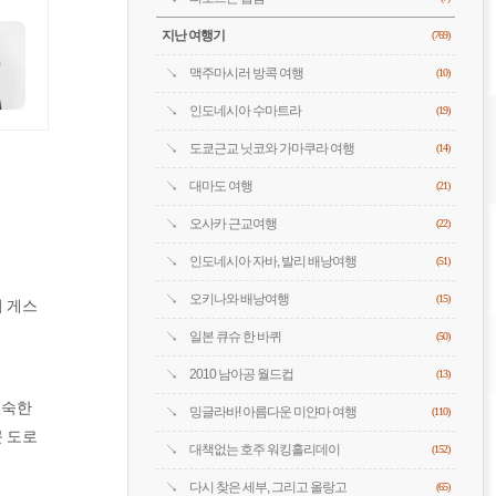
지난 여행기
(769)
맥주마시러 방콕 여행
(10)
인도네시아 수마트라
(19)
도쿄근교 닛코와 가마쿠라 여행
(14)
대마도 여행
(21)
오사카 근교여행
(22)
인도네시아 자바, 발리 배낭여행
(51)
오키나와 배낭여행
(15)
이 게스
일본 큐슈 한 바퀴
(50)
2010 남아공 월드컵
(13)
깊숙한
밍글라바! 아름다운 미얀마 여행
(110)
큰 도로
대책없는 호주 워킹홀리데이
(152)
다시 찾은 세부, 그리고 올랑고
(65)