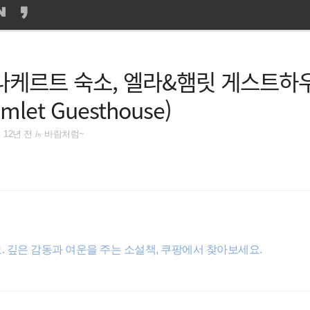
나케르트 숙소, 엘라&햄릿 게스트하
amlet Guesthouse)
by
12년 전
바람처럼~
 깊은 감동과 여운을 주는 소설책, 쿠팡에서 찾아보세요.