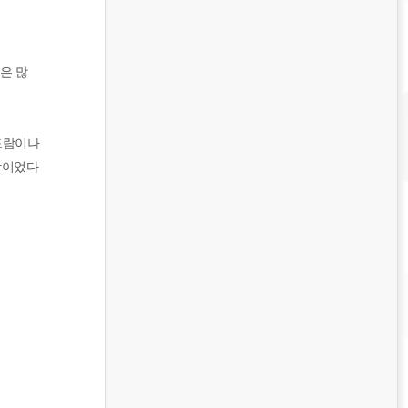
은 많
드람이나
드람이었다