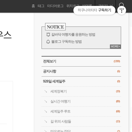
네
홈
태그
미디어로그
위치로그
방명록
관리자
하쿠나마타타
구독하기
길바닥 여행자, 세계를 떠돌기 시작하다!
비
사
이
NOTICE
드
게
우스
바
길바닥 여행자를 응원하는 방법
이
블로그 구독하는 방법
MORE+
바람처럼은 누구?
션
전체 보기
CATEGORY
전체보기
(1399)
공지사항
(6)
928일 세계일주
(0)
세계정복기
(19)
실시간 여행기
(89)
세계일주 루트
(68)
길 위의 사람들
(13)
떠오르는 잡담
(7)