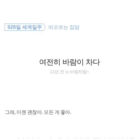
검
본
색
문
으
로
세계일주
바
928일 세계일주
떠오르는 잡담
로
방명록
가
일본
기
세계여행
여전히 바람이 차다
동남아 배낭여행
by
11년 전
바람처럼~
travel
워킹홀리데이
그래, 이젠 괜찮아. 모든 게 좋아.
동남아
호주