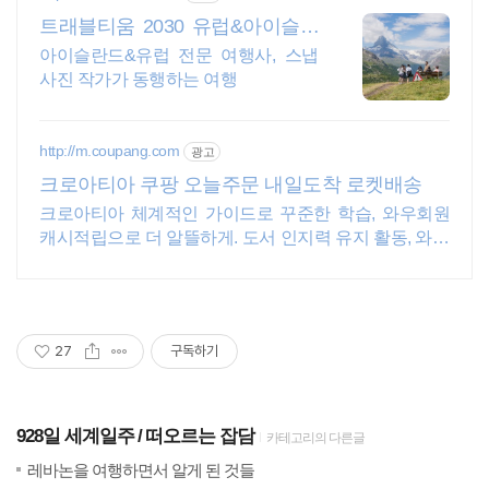
트래블티움 2030 유럽&아이슬란
드
아이슬란드&유럽 전문 여행사, 스냅
사진 작가가 동행하는 여행
http://m.coupang.com
광고
크로아티아 쿠팡 오늘주문 내일도착 로켓배송
크로아티아 체계적인 가이드로 꾸준한 학습, 와우회원
캐시적립으로 더 알뜰하게. 도서 인지력 유지 활동, 와우
회원 30일 무료반품으로 부담 없이 경험하세요.
27
구독하기
928일 세계일주
떠오르는 잡담
카테고리의 다른글
(14)
20
레바논을 여행하면서 알게 된 것들