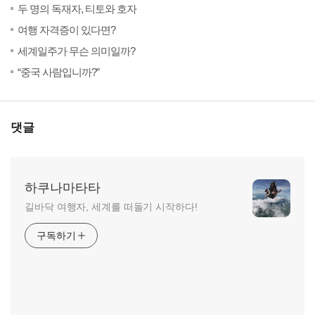
(0)
20
두 명의 독재자, 티토와 호자
(0)
20
여행 자격증이 있다면?
(7)
20
세계일주가 무슨 의미일까?
(5)
20
“중국 사람입니까?”
댓글
하쿠나마타타
길바닥 여행자, 세계를 떠돌기 시작하다!
구독하기