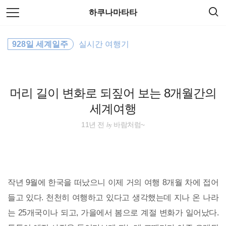
검
본
하쿠나마타타
색
문
으
로
travel
바
928일 세계일주
실시간 여행기
로
방명록
가
여행
기
일본
머리 길이 변화로 되짚어 보는 8개월간의
세계여행
동남아시아
by
11년 전
바람처럼~
해외여행
바람처럼
작년 9월에 한국을 떠났으니 이제 거의 여행 8개월 차에 접어
동남아
들고 있다. 천천히 여행하고 있다고 생각했는데 지나 온 나라
는 25개국이나 되고, 가을에서 봄으로 계절 변화가 일어났다.
호주