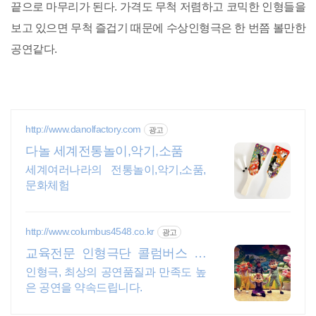
끝으로 마무리가 된다. 가격도 무척 저렴하고 코믹한 인형들을
보고 있으면 무척 즐겁기 때문에 수상인형극은 한 번쯤 볼만한
공연같다.
http://www.danolfactory.com
광고
다놀 세계전통놀이,악기,소품
세계여러나라의 전통놀이,악기,소품,
문화체험
http://www.columbus4548.co.kr
광고
교육전문 인형극단 콜럼버스 어
린이인형극 소비자만족도
인형극, 최상의 공연품질과 만족도 높
은 공연을 약속드립니다.