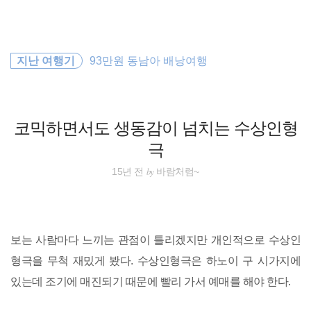
검
본
색
문
으
로
필리핀
바
지난 여행기
93만원 동남아 배낭여행
로
방명록
가
바람처럼
기
세계여행
코믹하면서도 생동감이 넘치는 수상인형
극
동남아
by
15년 전
바람처럼~
배낭여행
동남아시아
보는 사람마다 느끼는 관점이 틀리겠지만 개인적으로 수상인
일본
형극을 무척 재밌게 봤다. 수상인형극은 하노이 구 시가지에
있는데 조기에 매진되기 때문에 빨리 가서 예매를 해야 한다.
해외여행