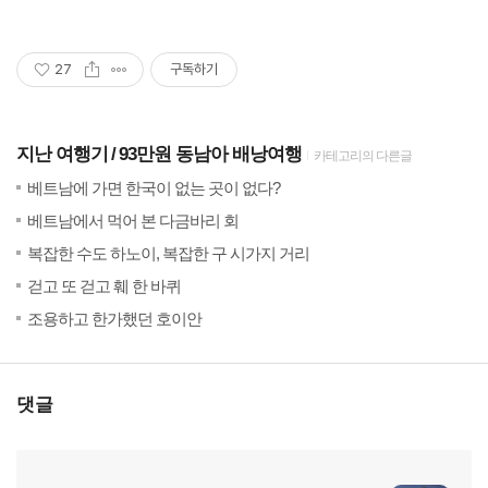
27
구독하기
지난 여행기
93만원 동남아 배낭여행
카테고리의 다른글
(165)
201
베트남에 가면 한국이 없는 곳이 없다?
(47)
201
베트남에서 먹어 본 다금바리 회
(14)
201
복잡한 수도 하노이, 복잡한 구 시가지 거리
(18)
201
걷고 또 걷고 훼 한 바퀴
(12)
201
조용하고 한가했던 호이안
댓글