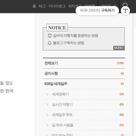
네
홈
태그
미디어로그
위치로그
방명록
관리자
하쿠나마타타
구독하기
길바닥 여행자, 세계를 떠돌기 시작하다!
비
사
이
NOTICE
드
게
바
길바닥 여행자를 응원하는 방법
이
블로그 구독하는 방법
MORE+
바람처럼은 누구?
션
전체 보기
CATEGORY
전체보기
(1399)
공지사항
(6)
질 정도
928일 세계일주
(0)
출한 한국
세계정복기
(19)
실시간 여행기
(89)
세계일주 루트
(68)
길 위의 사람들
(13)
떠오르는 잡담
(7)