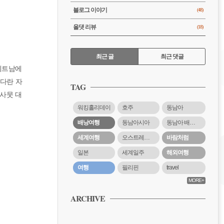
블로그 이야기
(48)
올댓 리뷰
(18)
RECENTLY
최근 글
최근 댓글
베트남에
최
다란 자
근
TAG
글
사뭇 대
워킹홀리데이
호주
동남아
배낭여행
동남아시아
동남아 배낭여행
세계여행
오스트레일리아
바람처럼
일본
세계일주
해외여행
여행
필리핀
travel
MORE+
ARCHIVE