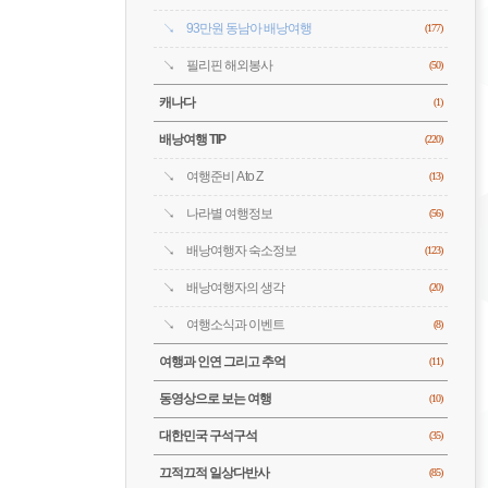
93만원 동남아 배낭여행
(177)
필리핀 해외봉사
(50)
캐나다
(1)
배낭여행 TIP
(220)
여행준비 A to Z
(13)
나라별 여행정보
(56)
배낭여행자 숙소정보
(123)
배낭여행자의 생각
(20)
여행소식과 이벤트
(8)
여행과 인연 그리고 추억
(11)
동영상으로 보는 여행
(10)
대한민국 구석구석
(35)
끄적끄적 일상다반사
(85)