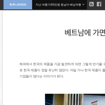
현
하쿠나마타타
지난 여행기/93만원 동남아 배낭여행
본
문
검
으
재
색
로
바
위
로
가
베트남에 가면
기
치
::
워킹홀리데이
해외에서 한국의 제품을 가끔 발견하게 되면 그렇게 반가울 
호주
로 한국 제품이 정말 유난히 많았다. 어딜 가나 한국 제품이 
동남아
기업들이 많다는 이야기가 된다.
배낭여행
동남아시아