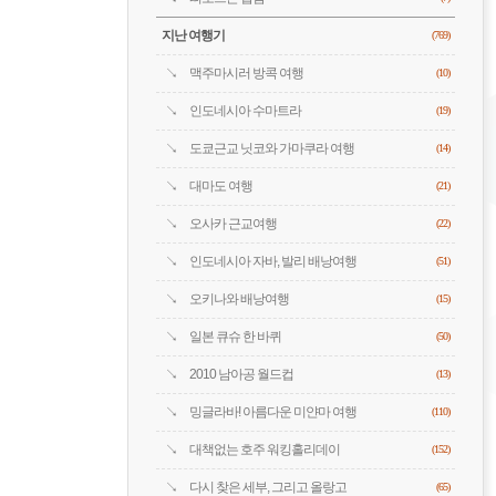
지난 여행기
(769)
맥주마시러 방콕 여행
(10)
인도네시아 수마트라
(19)
도쿄근교 닛코와 가마쿠라 여행
(14)
대마도 여행
(21)
오사카 근교여행
(22)
인도네시아 자바, 발리 배낭여행
(51)
오키나와 배낭여행
(15)
일본 큐슈 한 바퀴
(50)
2010 남아공 월드컵
(13)
밍글라바! 아름다운 미얀마 여행
(110)
대책없는 호주 워킹홀리데이
(152)
다시 찾은 세부, 그리고 올랑고
(65)