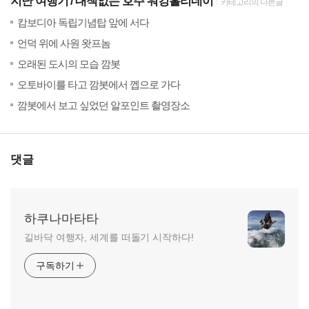
지난 여행기
대책없는 호주 워킹홀리데이
카테고리의 다른글
(40)
201
캄보디아 독립기념탑 앞에 서다
(33)
201
언덕 위에 사원 왓프놈
(56)
201
오래된 도시의 모습 깜봇
(43)
201
오토바이를 타고 깜봇에서 껩으로 가다
(60)
201
깜봇에서 보고 싶었던 알포인트 촬영장소
댓글
하쿠나마타타
길바닥 여행자, 세계를 떠돌기 시작하다!
구독하기