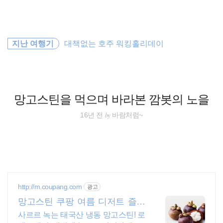
검
본
색
문
으
로
동남아시아
바
지난 여행기
대책없는 호주 워킹홀리데이
로
방명록
가
동남아
기
동남아 배낭여행
망고스틴을 먹으며 바라본 깜봇의 노을
배낭여행
by
16년 전
바람처럼~
오스트레일리아
세계일주
필리핀
http://m.coupang.com
광고
망고스틴 쿠팡 여름 디저트 즐겨
해외여행
요
사르르 녹는 태국산 냉동 망고스틴! 로