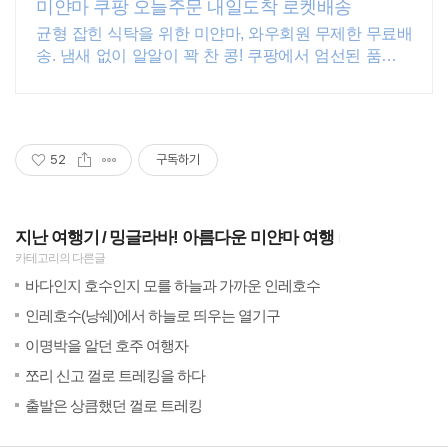
미얀마 쿠팡 오늘주문 내일도착 로켓배송
균형 잡힌 식탁을 위한 미얀마, 와우회원 무제한 무료배
송. 냄새 없이 알알이 꽉 찬 콩! 쿠팡에서 엄선된 품질을
경험하세요.
52
구독하기
지난 여행기
밍글라바! 아름다운 미얀마 여행
카테고리의 다른글
(24)
201
바다인지 호수인지 모를 하늘과 가까운 인레호수
(41)
201
인레호수(낭쉐)에서 하늘로 띄우는 열기구
(57)
201
이명박을 알던 호주 여행자
(53)
201
쪼리 신고 껄로 트레킹을 하다
(32)
201
출발은 상큼했던 껄로 트레킹