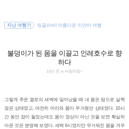
검
본
색
문
으
로
해외여행
바
지난 여행기
밍글라바! 아름다운 미얀마 여행
로
방명록
가
세계일주
기
동남아시아
불덩이가 된 몸을 이끌고 인레호수로 향
하다
세계여행
by
16년 전
바람처럼~
일본
호주
그렇게 추운 껄로의 새벽에 일어났을 때 내 몸은 땀으로 살짝
바람처럼
젖은 상태였고, 여전히 머리와 몸이 무거웠던 상태였다. 10시
간 동안 잠이 들었는데도 몸이 정상이 아닌 것을 보면 확실히
동남아 배낭여행
아픈 것은 분명해 보였다. 새벽 6시였지만 무거워진 몸을 겨우