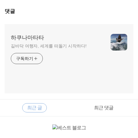
댓글
하쿠나마타타
길바닥 여행자, 세계를 떠돌기 시작하다!
구독하기
RECENTLY
사
최근 글
최근 댓글
이
드
바
최
근
글