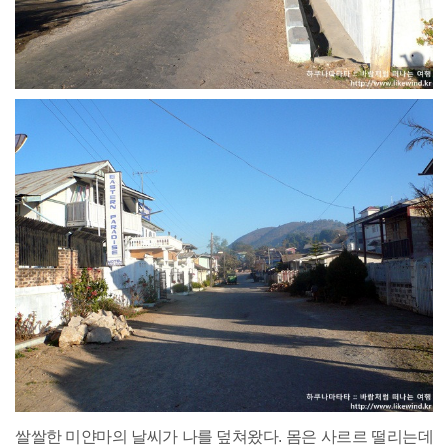
쌀쌀한 미얀마의 날씨가 나를 덮쳐왔다. 몸은 사르르 떨리는데