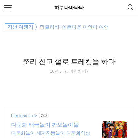
검
본
하쿠나마타타
색
문
으
로
세계여행
바
지난 여행기
밍글라바! 아름다운 미얀마 여행
로
방명록
가
동남아시아
기
동남아 배낭여행
쪼리 신고 껄로 트레킹을 하다
바람처럼
by
16년 전
바람처럼~
워킹홀리데이
세계일주
동남아
http://jjao.co.kr
광고
다문화 태국놀이 짜오놀이몰
배낭여행
다문화놀이 세계전통놀이 다문화의상