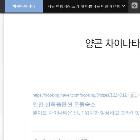
현
하쿠나마타타
지난 여행기/밍글라바! 아름다운 미얀마 여행
본
문
검
으
재
색
로
바
위
로
가
양곤 차이나타
기
치
::
필리핀
세계여행
https://booking.naver.com/booking/3/bizes/1224012
광고
동남아시아
인천 신축풀옵션 온돌숙소
월미도 차이나타운 인근 위치한 깔끔하고 프라이빗
travel
여행