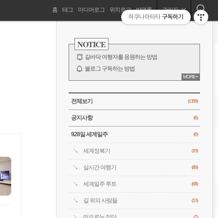
네
홈
태그
미디어로그
위치로그
방명록
관리자
하쿠나마타타
구독하기
길바닥 여행자, 세계를 떠돌기 시작하다!
비
사
이
NOTICE
드
게
바
길바닥 여행자를 응원하는 방법
이
블로그 구독하는 방법
MORE+
바람처럼은 누구?
션
전체 보기
CATEGORY
전체보기
(1399)
공지사항
(6)
928일 세계일주
(0)
세계정복기
(19)
실시간 여행기
(89)
세계일주 루트
(68)
길 위의 사람들
(13)
떠오르는 잡담
(7)