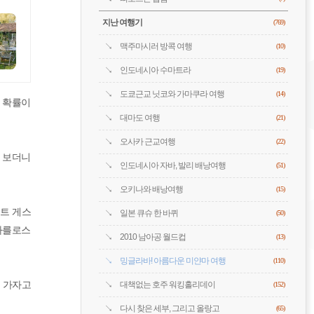
지난 여행기
(769)
맥주마시러 방콕 여행
(10)
인도네시아 수마트라
(19)
도쿄근교 닛코와 가마쿠라 여행
(14)
 확률이
대마도 여행
(21)
오사카 근교여행
(22)
 보더니
인도네시아 자바, 발리 배낭여행
(51)
오키나와 배낭여행
(15)
이트 게스
일본 큐슈 한 바퀴
(50)
카를로스
2010 남아공 월드컵
(13)
밍글라바! 아름다운 미얀마 여행
(110)
 가자고
대책없는 호주 워킹홀리데이
(152)
다시 찾은 세부, 그리고 올랑고
(65)