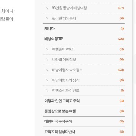
93만원 동남아 배낭여행
(177)
 차이나
필리핀 해외봉사
 사람들이
(50)
캐나다
(1)
배낭여행 TIP
(220)
여행준비 A to Z
(13)
나라별 여행정보
(56)
배낭여행자 숙소정보
(123)
배낭여행자의 생각
(20)
여행소식과 이벤트
(8)
여행과 인연 그리고 추억
(11)
동영상으로 보는 여행
(10)
대한민국 구석구석
(35)
끄적끄적 일상다반사
(85)