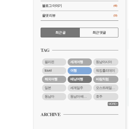
블로그 이야기
(48)
올댓 리뷰
(18)
RECENTLY
최근 글
최근 댓글
최
근
TAG
글
필리핀
세계여행
동남아시아
travel
여행
워킹홀리데이
해외여행
배낭여행
바람처럼
일본
세계일주
오스트레일리아
동남아
동남아 배낭여행
호주
MORE+
ARCHIVE