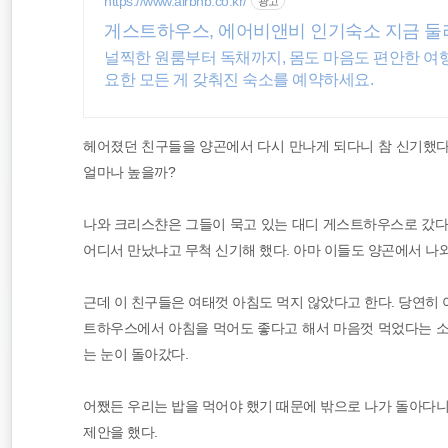
https://www.airbnb.co.kr/
광고
워킹홀리데이
게스트하우스, 에어비앤비 인기숙소 지금 
널찍한 원룸부터 독채까지, 몸도 마음도 편안한 여행.
해외여행
요한 모든 게 갖춰진 숙소를 예약하세요.
배낭여행
헤어졌던 친구들을 양곤에서 다시 만나게 되다니 참 신기했다
얼마나 높을까?
나와 크리스챤은 그들이 묵고 있는 대디 게스트하우스로 갔다
어디서 만났냐고 무척 신기해 했다. 아마 이들도 양곤에서 나
근데 이 친구들은 여태껏 아침도 먹지 않았다고 한다. 당연히
트하우스에서 아침을 먹어도 좋다고 해서 마음껏 먹었다는 소
는 눈이 돌아갔다.
어쨌든 우리는 밥을 먹어야 했기 때문에 밖으로 나가 돌아다
제안을 했다.