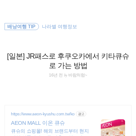
검
본
색
문
으
로
오스트레일리아
바
배낭여행 TIP
나라별 여행정보
로
방명록
가
동남아
기
호주
[일본] JR패스로 후쿠오카에서 키타큐슈
로 가는 방법
해외여행
by
16년 전
바람처럼~
배낭여행
필리핀
일본
https://www.aeon-kyushu.com.tw/ko
광고
AEON MALL 이온 큐슈
세계여행
큐슈의 쇼핑몰! 해외 브랜드부터 현지