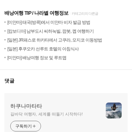
배낭여행 TIP
나라별 여행정보
카테고리의 다른글
(54)
201
[미얀마] 태국(방콕)에서 미얀마 비자 발급 방법
(62)
201
[캄보디아] 남부도시 씨하눅빌, 깜봇, 껩 여행하기
(51)
201
[일본] JR패스로 하카타에서 고쿠라, 모지코 이동방법
(88)
20
[일본] 후쿠오카 선루트 호텔의 아침식사
(36)
201
[미얀마] 배낭여행 정보 및 루트맵
댓글
하쿠나마타타
길바닥 여행자, 세계를 떠돌기 시작하다!
구독하기