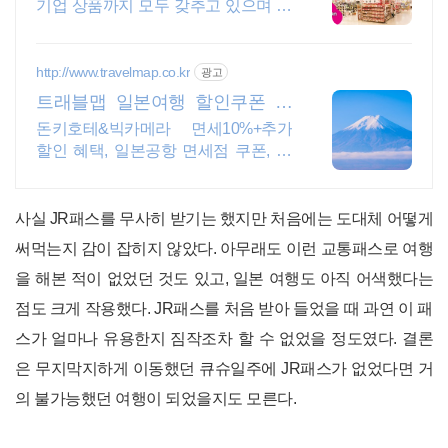
기업 상품까지 모두 갖추고 있으며 면
세도가능!
http://www.travelmap.co.kr
광고
트래블맵 일본여행 할인쿠폰 일
본여행 필수 쿠폰 다운가능
돈키호테&빅카메라 면세10%+추가
할인 혜택, 일본공항 면세점 쿠폰, 어
트랙션예약 일본여행 모바일 할인쿠
폰 제공
사실 JR패스를 무사히 받기는 했지만 처음에는 도대체 어떻게
써먹는지 감이 잡히지 않았다. 아무래도 이런 교통패스로 여행
을 해본 적이 없었던 것도 있고, 일본 여행도 아직 어색했다는
점도 크게 작용했다. JR패스를 처음 받아 들었을 때 과연 이 패
스가 얼마나 유용한지 짐작조차 할 수 없었을 정도였다. 결론
은 무지막지하게 이동했던 큐슈일주에 JR패스가 없었다면 거
의 불가능했던 여행이 되었을지도 모른다.