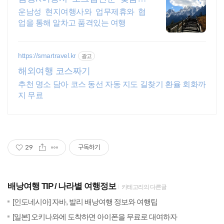
행 및 패키지여행
운남성 현지여행사와 업무제휴와 협
업을 통해 알차고 품격있는 여행
https://smartravel.kr
광고
해외여행 코스짜기
추천 명소 담아 코스 동선 자동 지도 길찾기 환율 회화까
지 무료
29
구독하기
배낭여행 TIP
나라별 여행정보
카테고리의 다른글
(65)
201
[인도네시아] 자바, 발리 배낭여행 정보와 여행팁
(24)
201
[일본] 오키나와에 도착하면 아이폰을 무료로 대여하자