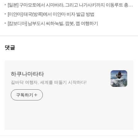
201
[일본] 구마모토에서 시마바라, 그리고 나가사키까지 이동루트 총정리
(54)
201
[미얀마] 태국(방콕)에서 미얀마 비자 발급 방법
(62)
201
[캄보디아] 남부도시 씨하눅빌, 깜봇, 껩 여행하기
댓글
하쿠나마타타
길바닥 여행자, 세계를 떠돌기 시작하다!
구독하기