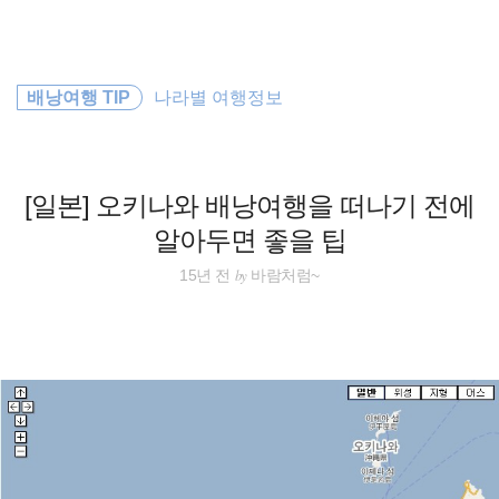
검
본
색
문
으
로
travel
바
배낭여행 TIP
나라별 여행정보
로
방명록
가
일본
기
동남아 배낭여행
[일본] 오키나와 배낭여행을 떠나기 전에
알아두면 좋을 팁
필리핀
by
15년 전
바람처럼~
세계일주
바람처럼
동남아
배낭여행