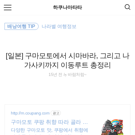
검
본
하쿠나마타타
색
문
으
로
일본
바
배낭여행 TIP
나라별 여행정보
로
방명록
가
필리핀
기
세계여행
[일본] 구마모토에서 시마바라, 그리고 나
가사키까지 이동루트 총정리
travel
by
15년 전
바람처럼~
호주
동남아시아
여행
http://m.coupang.com
광고
구마모토 쿠팡 취향 따라 골라 담
바람처럼
는 즐거움
다양한 구마모토 맛, 쿠팡에서 취향에