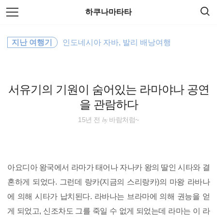
검
본
하쿠나마타타
색
문
으
로
바람처럼
바
지난 여행기
인도네시아 자바, 발리 배낭여행
로
방명록
가
travel
기
일본
서유기의 기원이 숨어있는 라마야나 공연
을 관람하다
세계일주
by
15년 전
바람처럼~
세계여행
동남아시아
아요디아 왕국에서 라마가 태어나 자나카 왕의 딸인 시타와 결
워킹홀리데이
혼하게 되었다. 그런데 랑카(지금의 스리랑카)의 마왕 라바나
에 의해 시타가 납치된다. 라바나는 브라마에 의해 권능을 얻
여행
게 되었고, 신조차도 그를 죽일 수 없게 되었는데 라마는 이 라