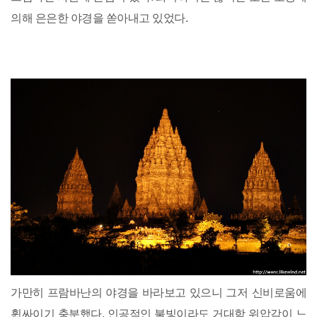
의해 은은한 야경을 쏟아내고 있었다.
가만히 프람바난의 야경을 바라보고 있으니 그저 신비로움에
휩싸이기 충분했다. 인공적인 불빛이라도 거대함 위압감이 느