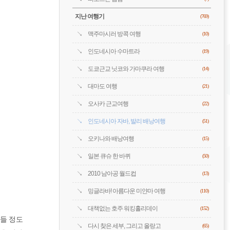
지난 여행기
(769)
맥주마시러 방콕 여행
(10)
인도네시아 수마트라
(19)
도쿄근교 닛코와 가마쿠라 여행
(14)
대마도 여행
(21)
오사카 근교여행
(22)
인도네시아 자바, 발리 배낭여행
(51)
오키나와 배낭여행
(15)
일본 큐슈 한 바퀴
(50)
2010 남아공 월드컵
(13)
밍글라바! 아름다운 미얀마 여행
(110)
대책없는 호주 워킹홀리데이
(152)
힘들 정도
다시 찾은 세부, 그리고 올랑고
(65)