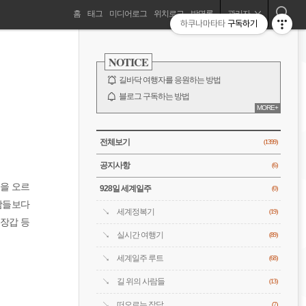
네
홈
태그
미디어로그
위치로그
방명록
관리자
하쿠나마타타
구독하기
길바닥 여행자, 세계를 떠돌기 시작하다!
비
사
이
NOTICE
드
게
바
길바닥 여행자를 응원하는 방법
이
블로그 구독하는 방법
MORE+
바람처럼은 누구?
션
전체 보기
CATEGORY
전체보기
(1399)
공지사항
(6)
을 오르
928일 세계일주
(0)
 남들보다
세계정복기
(19)
 장갑 등
실시간 여행기
(89)
세계일주 루트
(68)
길 위의 사람들
(13)
떠오르는 잡담
(7)