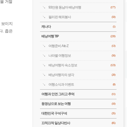
들을 거절
93만원 동남아 배낭여행
(177)
필리핀 해외봉사
(50)
도 보이지
캐나다
(1)
다. 좁은
배낭여행 TIP
(220)
여행준비 A to Z
(13)
나라별 여행정보
(56)
배낭여행자 숙소정보
(123)
배낭여행자의 생각
(20)
여행소식과 이벤트
(8)
여행과 인연 그리고 추억
(11)
동영상으로 보는 여행
(10)
대한민국 구석구석
(35)
끄적끄적 일상다반사
(85)