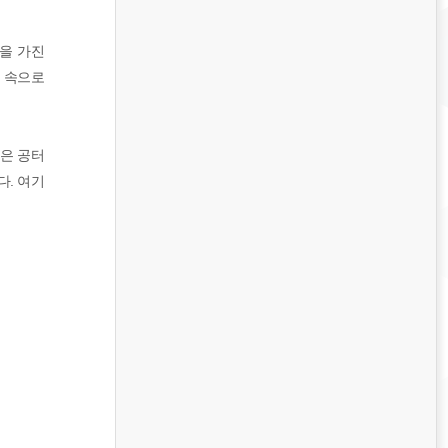
감을 가진
슴 속으로
작은 공터
다. 여기