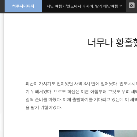
현
하쿠나마타타
지난 여행기/인도네시아 자바, 발리 배낭여행
본
문
검
으
재
색
로
바
위
로
가
너무나 황홀
기
치
::
해외여행
피곤이 가시기도 전이었던 새벽 3시 반에 일어났다. 인도네
오스트레일리아
기 위해서였다. 브로모 화산은 이른 아침부터 그것도 무려 새
필리핀
일찍 준비를 마쳤다. 이제 출발하기를 기다리고 있는데 이 새
을 팔기 위함이었다.
세계일주
배낭여행