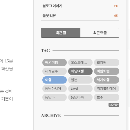
블로그 이야기
(48)
올댓 리뷰
(18)
RECENTLY
최근 글
최근 댓글
최
근
TAG
글
약 15분
해외여행
오스트레일리아
필리핀
모 화산을
세계일주
배낭여행
바람처럼
여행
일본
세계여행
동남아시아
travel
워킹홀리데이
걷는 것이
동남아
동남아 배낭여행
호주
는 기분이
MORE+
ARCHIVE