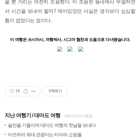
을 뿐 거리는 여전히 조용했다. 이 조용한 동네에서 무얼하면
서 시간을 보내야 할까? 재미있었던 사실은 생각보다 심심할
틈이 없었다는 점이다.
이 여행은 쓰시마시, 여행박사, 시그마 협찬과 도움으로 다녀왔습니다.
19
구독하기
지난 여행기
대마도 여행
카테고리의 다른글
(11)
20
술잔을 기울이며 대마도 여행의 첫날을 보내다
(8)
20
이즈하라 최대 관광지는 티아라 쇼핑몰