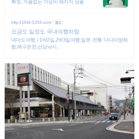
확정, 거품없는 가성비 패키지 상품
http://1544-5234.com/
광고
요금도 일정도 국내여행처럼
대마도여행 / 1박2일,2박3일여행,일본 전통 다다미방체
험,해수온천,선상낚시,