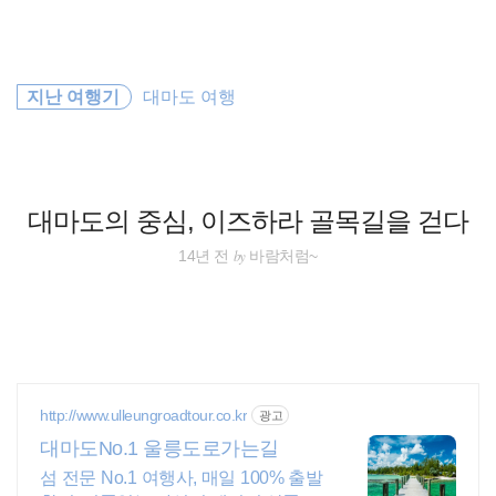
검
본
색
문
으
로
필리핀
바
지난 여행기
대마도 여행
로
방명록
가
동남아 배낭여행
기
동남아
대마도의 중심, 이즈하라 골목길을 걷다
바람처럼
by
14년 전
바람처럼~
일본
travel
해외여행
http://www.ulleungroadtour.co.kr
광고
대마도No.1 울릉도로가는길
동남아시아
섬 전문 No.1 여행사, 매일 100% 출발