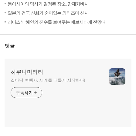
(18)
20
동아시아의 역사가 결정된 장소, 만제키바시
(14)
20
일본의 건국 신화가 숨어있는 와타즈미 신사
(18)
20
리아스식 해안의 진수를 보여주는 에보시타케 전망대
댓글
하쿠나마타타
길바닥 여행자, 세계를 떠돌기 시작하다!
구독하기
RECENTLY
사