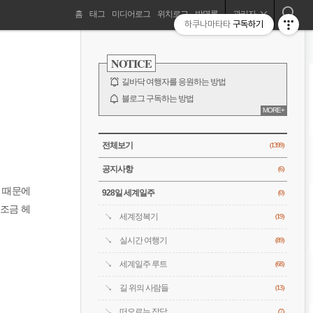
네
홈
태그
미디어로그
위치로그
방명록
관리자
하쿠나마타타
구독하기
길바닥 여행자, 세계를 떠돌기 시작하다!
비
사
이
NOTICE
드
게
바
길바닥 여행자를 응원하는 방법
이
블로그 구독하는 방법
MORE+
바람처럼은 누구?
션
전체 보기
CATEGORY
전체보기
(1399)
공지사항
(6)
기 때문에
928일 세계일주
(0)
조금 헤
세계정복기
(19)
실시간 여행기
(89)
세계일주 루트
(68)
길 위의 사람들
(13)
떠오르는 잡담
(7)