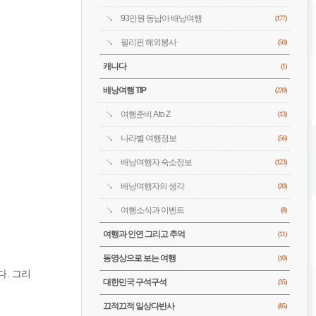
93만원 동남아 배낭여행
(177)
필리핀 해외봉사
(50)
캐나다
(1)
배낭여행 TIP
(220)
여행준비 A to Z
(13)
나라별 여행정보
(56)
배낭여행자 숙소정보
(123)
배낭여행자의 생각
(20)
여행소식과 이벤트
(8)
여행과 인연 그리고 추억
(11)
동영상으로 보는 여행
(10)
. 그리
대한민국 구석구석
(35)
끄적끄적 일상다반사
(85)