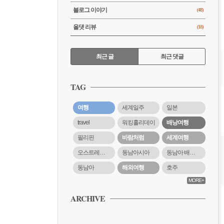
블로그 이야기
(48)
올댓 리뷰
(18)
RECENTLY
최근 글
최근 댓글
최
근
TAG
글
여행
세계일주
일본
travel
워킹홀리데이
배낭여행
필리핀
바람처럼
세계여행
오스트레일리아
동남아시아
동남아 배낭여행
동남아
해외여행
호주
MORE+
ARCHIVE