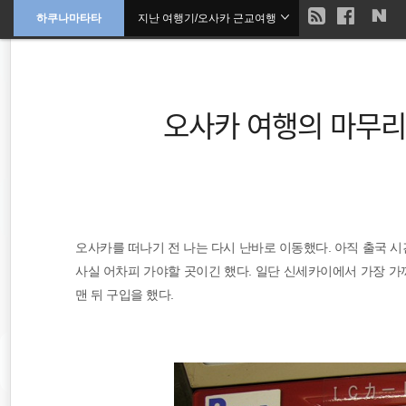
현
하쿠나마타타
지난 여행기/오사카 근교여행
본
문
검
으
재
색
로
바
위
로
가
오사카 여행의 마무리
기
치
::
여행
오사카를 떠나기 전 나는 다시 난바로 이동했다. 아직 출국 
세계일주
사실 어차피 가야할 곳이긴 했다. 일단 신세카이에서 가장 
일본
맨 뒤 구입을 했다.
travel
워킹홀리데이