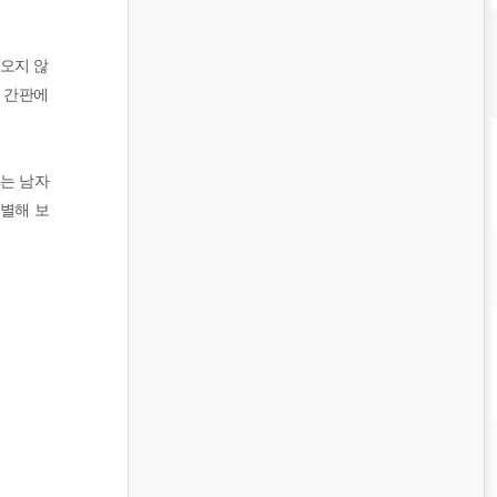
어오지 않
앞 간판에
에는 남자
특별해 보