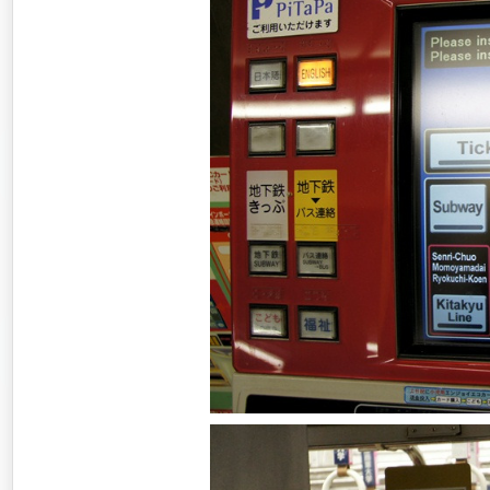
배낭여행
필리핀
바람처럼