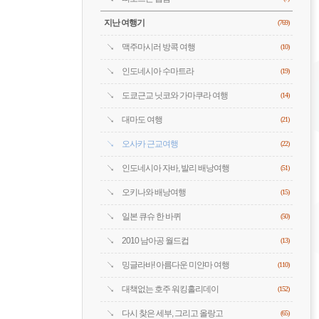
지난 여행기
(769)
맥주마시러 방콕 여행
(10)
인도네시아 수마트라
(19)
도쿄근교 닛코와 가마쿠라 여행
(14)
대마도 여행
(21)
오사카 근교여행
(22)
인도네시아 자바, 발리 배낭여행
(51)
오키나와 배낭여행
(15)
일본 큐슈 한 바퀴
(50)
2010 남아공 월드컵
(13)
밍글라바! 아름다운 미얀마 여행
(110)
대책없는 호주 워킹홀리데이
(152)
다시 찾은 세부, 그리고 올랑고
(65)