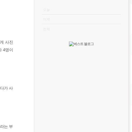
VISITOR
오늘
어제
전체
에게 사진
자 4명이
게다가 사
달라는 부