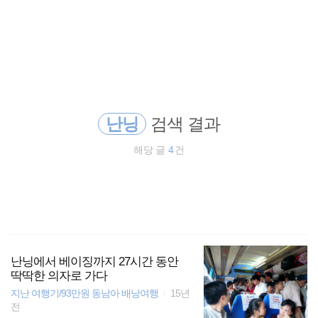
검
본
색
문
으
로
동남아
바
로
방명록
가
세계여행
기
난닝
검색 결과
바람처럼
해당 글
4
건
오스트레일리아
해외여행
워킹홀리데이
난닝에서 베이징까지 27시간 동안
일본
딱딱한 의자로 가다
지난 여행기/93만원 동남아 배낭여행
15년
필리핀
전