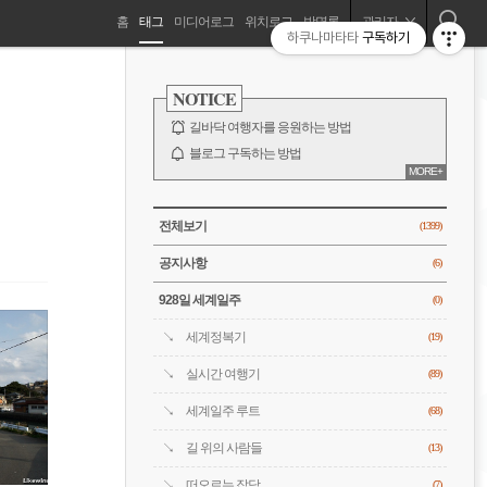
네
홈
태그
미디어로그
위치로그
방명록
관리자
하쿠나마타타
구독하기
길바닥 여행자, 세계를 떠돌기 시작하다!
비
사
이
NOTICE
드
게
바
길바닥 여행자를 응원하는 방법
이
블로그 구독하는 방법
MORE+
바람처럼은 누구?
션
전체 보기
CATEGORY
전체보기
(1399)
공지사항
(6)
928일 세계일주
(0)
세계정복기
(19)
실시간 여행기
(89)
세계일주 루트
(68)
길 위의 사람들
(13)
떠오르는 잡담
(7)