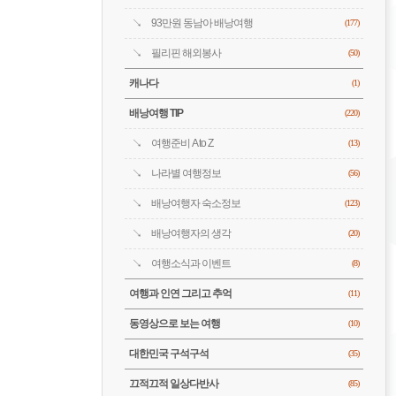
93만원 동남아 배낭여행
(177)
필리핀 해외봉사
(50)
캐나다
(1)
배낭여행 TIP
(220)
여행준비 A to Z
(13)
나라별 여행정보
(56)
배낭여행자 숙소정보
(123)
배낭여행자의 생각
(20)
여행소식과 이벤트
(8)
여행과 인연 그리고 추억
(11)
동영상으로 보는 여행
(10)
대한민국 구석구석
(35)
끄적끄적 일상다반사
(85)