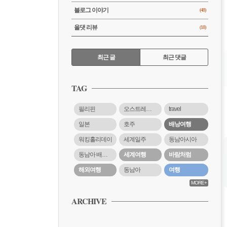
블로그 이야기
(48)
올댓 리뷰
(18)
RECENTLY
최근 글
최근 댓글
최
근
TAG
글
필리핀
오스트레일리아
travel
일본
호주
배낭여행
워킹홀리데이
세계일주
동남아시아
동남아 배낭여행
세계여행
바람처럼
해외여행
동남아
여행
MORE+
ARCHIVE