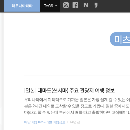
현
하쿠나마타타
TAGS
본
문
검
으
재
색
로
바
위
로
가
미
기
치
::
필리핀
오스트레일리아
[일본] 대마도(쓰시마) 주요 관광지 여행 정보
travel
우리나라에서 지리적으로 가까운 일본은 가장 쉽게 갈 수 있는 여
본은 2시간 내외로 도착할 수 있을 정도로 가깝다. 일본 중에서
일본
마)라고 할 수 있는데 부산에서 배를 타고 출발한다면 고작해야 1시
론, 서울에서 출발하는 사람이라면 부산까지 가야 하는 수고스러
배낭여행 TIP/나라별 여행정보
14년 전
호주
가벼운 기분으로 해외여행을 할 수 있다. 사실상 섬이라고 볼 수