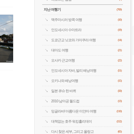
지난 여행기
(769)
맥주마시러 방콕 여행
(10)
인도네시아 수마트라
(19)
도쿄근교 닛코와 가마쿠라 여행
(14)
대마도 여행
(21)
오사카 근교여행
(22)
인도네시아 자바, 발리 배낭여행
(51)
오키나와 배낭여행
(15)
일본 큐슈 한 바퀴
(50)
2010 남아공 월드컵
(13)
밍글라바! 아름다운 미얀마 여행
(110)
대책없는 호주 워킹홀리데이
(152)
다시 찾은 세부, 그리고 올랑고
(65)