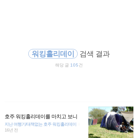
검
본
색
문
으
로
세계일주
바
로
방명록
가
오스트레일리아
기
워킹홀리데이
검색 결과
필리핀
해당 글
105
건
일본
travel
여행
세계여행
호주 워킹홀리데이를 마치고 보니
지난 여행기/대책없는 호주 워킹홀리데이
16년 전
동남아시아