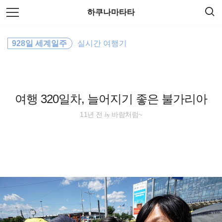
검
본
하쿠나마타타
색
문
으
로
오스트레일리아
바
928일 세계일주
실시간 여행기
로
방명록
가
travel
기
바람처럼
여행 320일차, 늘어지기 좋은 불가리아
워킹홀리데이
by
11년 전
바람처럼~
호주
여행
필리핀
일본