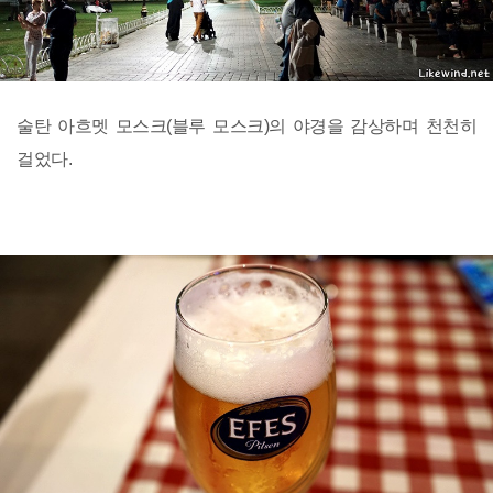
술탄 아흐멧 모스크(블루 모스크)의 야경을 감상하며 천천히
걸었다.