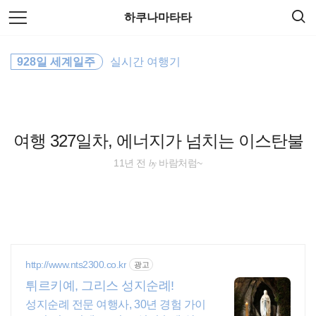
검
본
하쿠나마타타
색
문
으
로
세계일주
바
928일 세계일주
실시간 여행기
로
방명록
가
필리핀
기
travel
여행 327일차, 에너지가 넘치는 이스탄불
동남아 배낭여행
by
11년 전
바람처럼~
바람처럼
일본
해외여행
http://www.nts2300.co.kr
광고
튀르키예, 그리스 성지순례!
여행
성지순례 전문 여행사, 30년 경험 가이