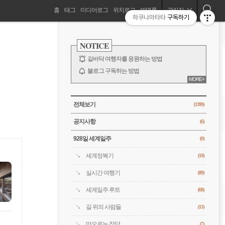
네
홈
태그
미디어로그
위치로그
방명록
관리자
하쿠나마타타
구독하기
길바닥 여행자, 세계를 떠돌기 시작하다!
비
사
이
NOTICE
드
게
바
길바닥 여행자를 응원하는 방법
이
블로그 구독하는 방법
MORE+
바람처럼은 누구?
션
전체 보기
CATEGORY
전체보기
(1399)
공지사항
(6)
928일 세계일주
(0)
세계정복기
(19)
실시간 여행기
(89)
세계일주 루트
(68)
길 위의 사람들
(13)
떠오르는 잡담
(7)