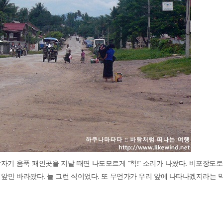
기 움푹 패인곳을 지날 때면 나도모르게 "헉!" 소리가 나왔다. 비포장도
앞만 바라봤다. 늘 그런 식이었다. 또 무언가가 우리 앞에 나타나겠지라는