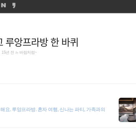
 루앙프라방 한 바퀴
by
15년 전
바람처럼~
께해요. 루앙프라방. 혼자 여행, 신나는 파티, 가족과의