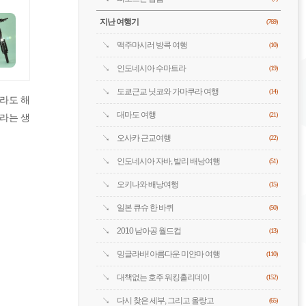
지난 여행기
(769)
맥주마시러 방콕 여행
(10)
인도네시아 수마트라
(19)
도쿄근교 닛코와 가마쿠라 여행
(14)
이라도 해
대마도 여행
(21)
'라는 생
오사카 근교여행
(22)
인도네시아 자바, 발리 배낭여행
(51)
오키나와 배낭여행
(15)
일본 큐슈 한 바퀴
(50)
2010 남아공 월드컵
(13)
밍글라바! 아름다운 미얀마 여행
(110)
대책없는 호주 워킹홀리데이
(152)
다시 찾은 세부, 그리고 올랑고
(65)