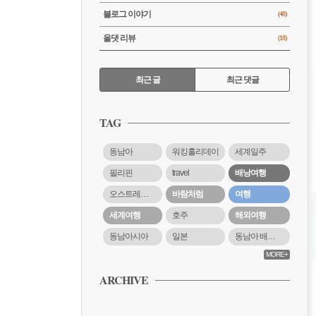
블로그 이야기
(48)
올댓 리뷰
(18)
RECENTLY
최근 글
최근 댓글
최
근
TAG
글
동남아
워킹홀리데이
세계일주
필리핀
travel
배낭여행
오스트레일리아
바람처럼
여행
세계여행
호주
해외여행
동남아시아
일본
동남아 배낭여행
MORE+
ARCHIVE