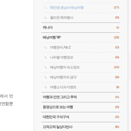
93만원 동남아 배낭여행
(177)
필리핀 해외봉사
(50)
캐나다
(1)
배낭여행 TIP
(220)
여행준비 A to Z
(13)
나라별 여행정보
(56)
배낭여행자 숙소정보
(123)
배낭여행자의 생각
(20)
여행소식과 이벤트
(8)
로에서 먼
여행과 인연 그리고 추억
(11)
 막연함뿐
동영상으로 보는 여행
(10)
대한민국 구석구석
(35)
끄적끄적 일상다반사
(85)