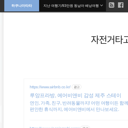
현
하쿠나마타타
지난 여행기/93만원 동남아 배낭여행
본
문
검
으
재
색
로
바
위
로
가
자전거타고
기
치
::
동남아
워킹홀리데이
https://www.airbnb.co.kr/
광고
세계일주
루앙프라방, 에어비앤비 감성 제주 스테이
연인, 가족, 친구, 반려동물까지! 어떤 여행이든 함
필리핀
편안한 휴식까지, 에어비앤비에서 만나보세요.
travel