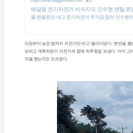
https://www.viaggiomobi.com/
광고
배낭여행
배달용 전기자전거 비아지오 인수형 렌탈,완
월 렌탈료만 내고 전기자전거 추가금 없이 인수했어
오스트레일리아
바람처럼
아침부터 늦은 밤까지 자전거만 타고 돌아다녔다. '본전을 뽑
보라고 재촉하듯이 자전거와 함께 하루종일 보냈다. 아마 그때
각을 했는지도 모르겠다.