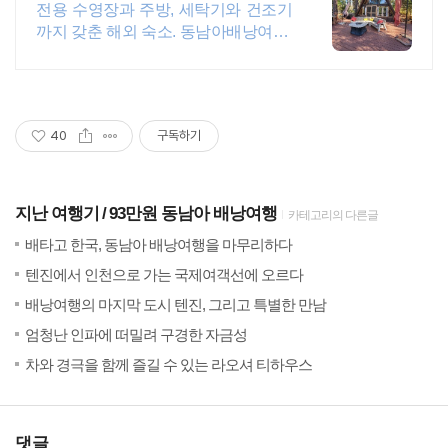
지에서 살아보기
전용 수영장과 주방, 세탁기와 건조기
까지 갖춘 해외 숙소. 동남아배낭여행.
혼자 여행, 신나는 파티, 가족과의 편
안한 휴식까지, 에어비앤비에서 만나
보세요.
40
구독하기
지난 여행기
93만원 동남아 배낭여행
카테고리의 다른글
(16)
201
배타고 한국, 동남아 배낭여행을 마무리하다
(27)
201
텐진에서 인천으로 가는 국제여객선에 오르다
(5)
201
배낭여행의 마지막 도시 텐진, 그리고 특별한 만남
(15)
201
엄청난 인파에 떠밀려 구경한 자금성
(8)
201
차와 경극을 함께 즐길 수 있는 라오셔 티하우스
댓글