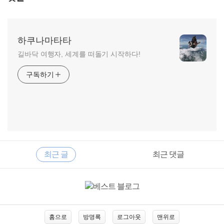
하쿠나마타타
길바닥 여행자, 세계를 떠돌기 시작하다!
구독하기
RECENTLY
사
최근 글
최근 댓글
이
드
바
최
근
글
홈으로
방명록
로그아웃
맨위로