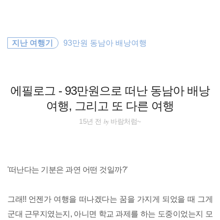
검
본
색
문
으
로
해외여행
바
지난 여행기
93만원 동남아 배낭여행
로
방명록
가
동남아시아
기
워킹홀리데이
에필로그 - 93만원으로 떠난 동남아 배낭
여행, 그리고 또 다른 여행
호주
by
15년 전
바람처럼~
바람처럼
동남아 배낭여행
'떠난다는 기분은 과연 어떤 것일까?'
동남아
그래!! 언젠가 여행을 떠나겠다는 꿈을 가지게 되었을 때 그게
오스트레일리아
군대 근무지였는지, 아니면 학교 과제를 하는 도중이었는지 모