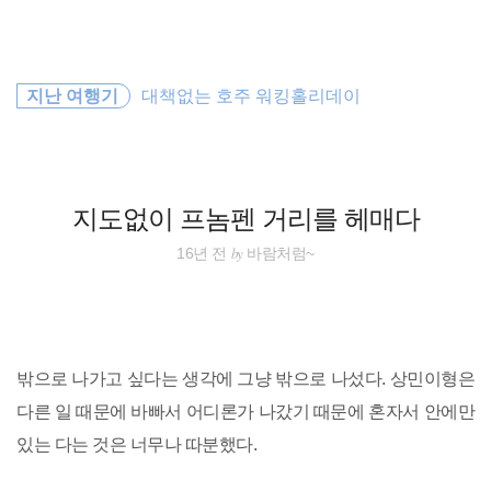
검
본
색
문
으
로
세계여행
바
지난 여행기
대책없는 호주 워킹홀리데이
로
방명록
가
travel
기
배낭여행
지도없이 프놈펜 거리를 헤매다
동남아 배낭여행
by
16년 전
바람처럼~
바람처럼
일본
밖으로 나가고 싶다는 생각에 그냥 밖으로 나섰다. 상민이형은
호주
다른 일 때문에 바빠서 어디론가 나갔기 때문에 혼자서 안에만
있는 다는 것은 너무나 따분했다.
해외여행