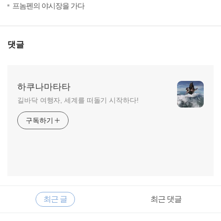
(48)
201
프놈펜의 야시장을 가다
댓글
하쿠나마타타
길바닥 여행자, 세계를 떠돌기 시작하다!
구독하기
RECENTLY
사
최근 글
최근 댓글
이
드