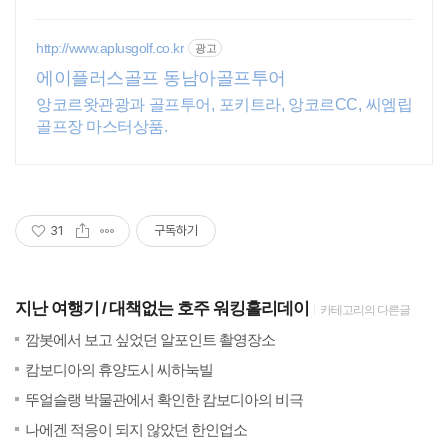
추가적립 혜택! 여행도 이제 쿠팡에서!
http://www.aplusgolf.co.kr
광고
에이플러스골프 동남아골프투어
앙코르왓관광과 골프투어, 포키트라, 앙코르CC, 씨엠립
골프장 마스터상품.
31
구독하기
지난 여행기
대책없는 호주 워킹홀리데이
카테고리의 다른글
(60)
201
깜봇에서 보고 싶었던 알포인트 촬영장소
(54)
201
캄보디아의 휴양도시 씨하눅빌
(50)
201
뚜얼슬랭 박물관에서 확인한 캄보디아의 비극
(48)
201
나에겐 적응이 되지 않았던 한인업소