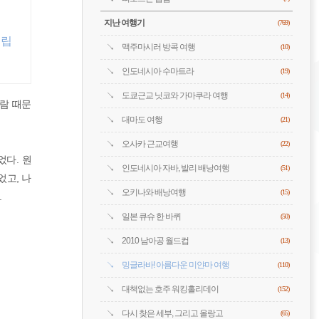
지난 여행기
(769)
적립
맥주마시러 방콕 여행
(10)
인도네시아 수마트라
(19)
도쿄근교 닛코와 가마쿠라 여행
(14)
람 때문
대마도 여행
(21)
오사카 근교여행
(22)
었다. 원
인도네시아 자바, 발리 배낭여행
(51)
었고, 나
오키나와 배낭여행
(15)
.
일본 큐슈 한 바퀴
(50)
2010 남아공 월드컵
(13)
밍글라바! 아름다운 미얀마 여행
(110)
대책없는 호주 워킹홀리데이
(152)
다시 찾은 세부, 그리고 올랑고
(65)