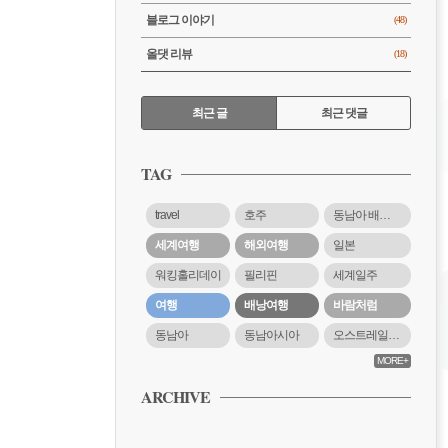
블로그 이야기
(48)
올댓 리뷰
(18)
RECENTLY
최근 글
최근 댓글
최
근
TAG
글
travel
호주
동남아 배낭여행
세계여행
해외여행
일본
워킹홀리데이
필리핀
세계일주
여행
배낭여행
바람처럼
동남아
동남아시아
오스트레일리아
MORE+
ARCHIVE