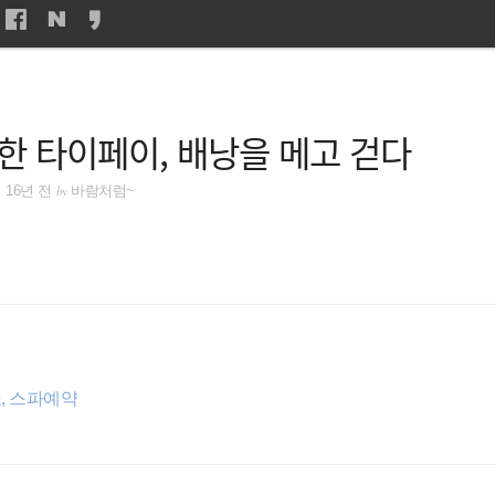
한 타이페이, 배낭을 메고 걷다
by
16년 전
바람처럼~
쇼, 스파예약