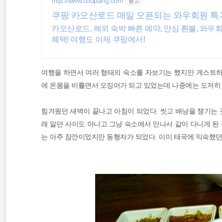
http://www.coupang.com
광고
일본
쿠팡 카오산로드 매일 오픈되는 와우회원 특
카오산로드, 해외 숙박 빠른 예약, 안심 환불, 와
워킹홀리데이
혜택! 여행도 이제 쿠팡에서!
필리핀
여행을 하면서 여러 형태의 숙소를 자보기는 했지만 게스트하
에 온몸을 비틀면서 오징어가 되고 있었는데 나중에는 도저히 
힘겨웠던 새벽이 끝나고 아침이 되었다. 씻고 배낭을 챙기는 
래 알던 사이도 아니고 그냥 숙소에서 만나서 같이 다니게 된 
는 아주 잠깐이었지만 동행자가 되었다. 이미 태국에 익숙했