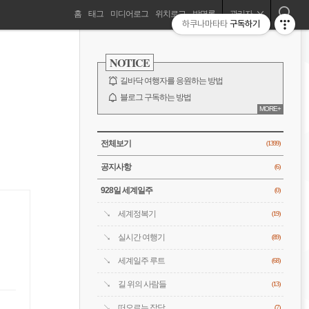
네
홈
태그
미디어로그
위치로그
방명록
관리자
하쿠나마타타
구독하기
길바닥 여행자, 세계를 떠돌기 시작하다!
비
사
이
NOTICE
드
게
바
길바닥 여행자를 응원하는 방법
이
블로그 구독하는 방법
MORE+
바람처럼은 누구?
션
전체 보기
CATEGORY
전체보기
(1399)
공지사항
(6)
928일 세계일주
(0)
세계정복기
(19)
실시간 여행기
(89)
세계일주 루트
(68)
길 위의 사람들
(13)
떠오르는 잡담
(7)