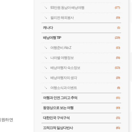
93만원 동남아 배낭여행
(177)
필리핀 해외봉사
(50)
캐나다
(1)
배낭여행 TIP
(220)
여행준비 A to Z
(13)
나라별 여행정보
(56)
배낭여행자 숙소정보
(123)
배낭여행자의 생각
(20)
여행소식과 이벤트
(8)
여행과 인연 그리고 추억
(11)
동영상으로 보는 여행
(10)
대한민국 구석구석
(35)
시원하면
끄적끄적 일상다반사
(85)