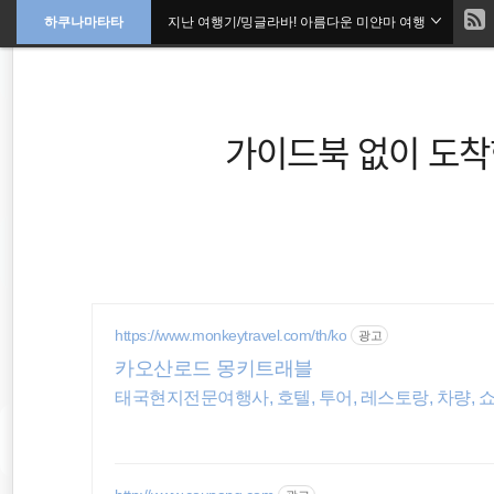
현
하쿠나마타타
지난 여행기/밍글라바! 아름다운 미얀마 여행
본
문
검
으
재
색
로
바
위
로
가
가이드북 없이 도착
기
치
::
travel
호주
https://www.monkeytravel.com/th/ko
광고
동남아 배낭여행
카오산로드 몽키트래블
태국현지전문여행사, 호텔, 투어, 레스토랑, 차량, 
세계여행
해외여행