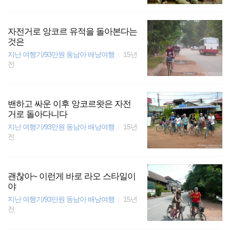
자전거로 앙코르 유적을 돌아본다는
것은
지난 여행기/93만원 동남아 배낭여행
15년
전
밴하고 싸운 이후 앙코르왓은 자전
거로 돌아다니다
지난 여행기/93만원 동남아 배낭여행
15년
전
괜찮아~ 이런게 바로 라오 스타일이
야
지난 여행기/93만원 동남아 배낭여행
15년
전