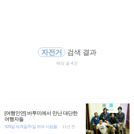
검
본
색
문
으
로
배낭여행
바
로
방명록
가
travel
기
자전거
검색 결과
여행
해당 글
4
건
호주
세계일주
동남아시아
동남아 배낭여행
[여행인연] 바투미에서 만난 대단한
여행자들
928일 세계일주/길 위의 사람들
11년 전
일본