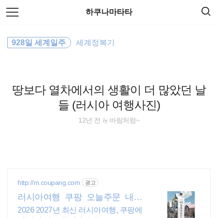
검
본
하쿠나마타타
색
문
으
로
동남아 배낭여행
바
928일 세계일주
세계정복기
로
방명록
가
세계일주
기
호주
땅보다 열차에서의 생활이 더 많았던 날
들 (러시아 여행사진)
동남아
by
12년 전
바람처럼~
해외여행
travel
일본
http://m.coupang.com
광고
러시아여행 쿠팡 오늘주문 내일
세계여행
도착 로켓배송
2026 2027년 최신 러시아여행, 쿠팡에