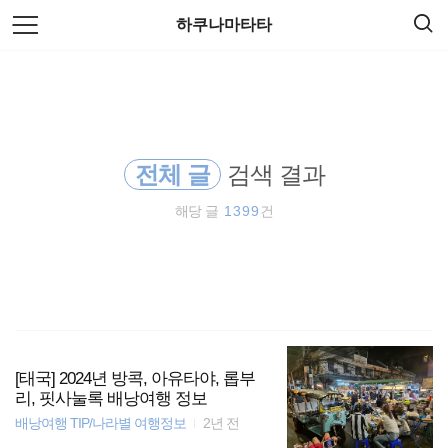
검
본
하쿠나마타타
색
문
으
로
오스트레일리아
바
로
방명록
가
여행
기
전체 글
검색 결과
동남아
해당 글
1399
건
호주
배낭여행
해외여행
일본
[태국] 2024년 방콕, 아유타야, 롭부
리, 핏사눌록 배낭여행 정보
배낭여행 TIP/나라별 여행정보
2년 전
필리핀