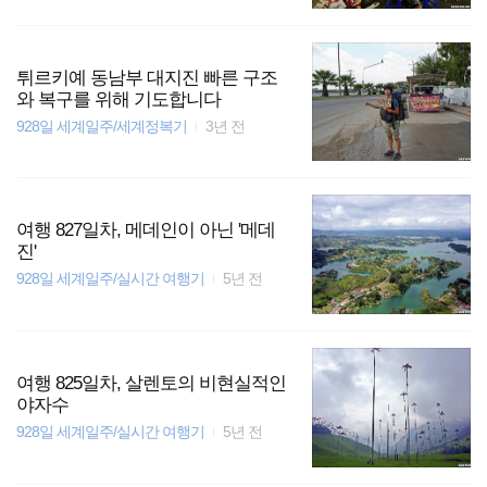
튀르키예 동남부 대지진 빠른 구조
와 복구를 위해 기도합니다
928일 세계일주/세계정복기
3년 전
여행 827일차, 메데인이 아닌 '메데
진'
928일 세계일주/실시간 여행기
5년 전
여행 825일차, 살렌토의 비현실적인
야자수
928일 세계일주/실시간 여행기
5년 전