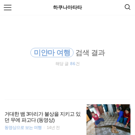
검
본
하쿠나마타타
색
문
으
로
워킹홀리데이
바
로
방명록
가
동남아
기
미얀마 여행
검색 결과
동남아시아
해당 글
86
건
세계일주
바람처럼
여행
세계여행
거대한 뱀 3마리가 불상을 지키고 있
던 무에 파고다 (동영상)
동영상으로 보는 여행
14년 전
오스트레일리아