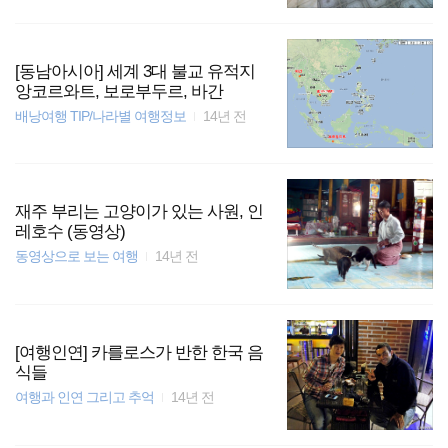
[동남아시아] 세계 3대 불교 유적지
앙코르와트, 보로부두르, 바간
배낭여행 TIP/나라별 여행정보
14년 전
재주 부리는 고양이가 있는 사원, 인
레호수 (동영상)
동영상으로 보는 여행
14년 전
[여행인연] 카를로스가 반한 한국 음
식들
여행과 인연 그리고 추억
14년 전