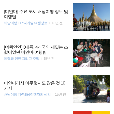
[미얀마] 주요 도시 배낭여행 정보 및
여행팁
배낭여행 TIP/나라별 여행정보
15년 전
[여행인연] 3대륙, 4개국의 재밌는 조
합이었던 미얀마 여행팀
여행과 인연 그리고 추억
15년 전
미얀마라서 아무렇지도 않은 것 10
가지
배낭여행 TIP/배낭여행자의 생각
15년 전