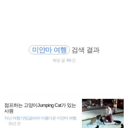
검
본
색
문
으
로
동남아
바
로
방명록
가
필리핀
기
미얀마 여행
검색 결과
일본
해당 글
86
건
동남아시아
동남아 배낭여행
해외여행
점프하는 고양이Jumping Cat가 있는
오스트레일리아
사원
지난 여행기/밍글라바! 아름다운 미얀마 여행
세계여행
16년 전