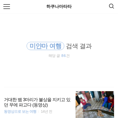
검
본
하쿠나마타타
색
문
으
로
해외여행
바
로
방명록
가
travel
기
미얀마 여행
검색 결과
바람처럼
해당 글
86
건
배낭여행
오스트레일리아
워킹홀리데이
세계일주
거대한 뱀 3마리가 불상을 지키고 있
던 무에 파고다 (동영상)
동영상으로 보는 여행
14년 전
일본