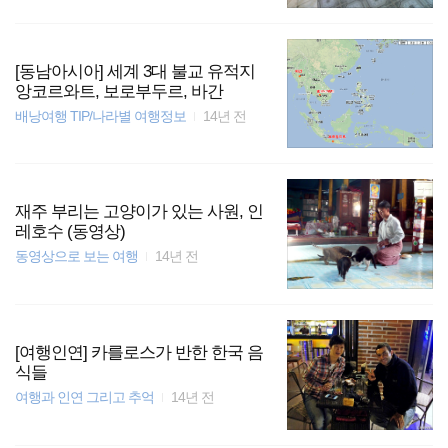
[동남아시아] 세계 3대 불교 유적지
앙코르와트, 보로부두르, 바간
배낭여행 TIP/나라별 여행정보
14년 전
재주 부리는 고양이가 있는 사원, 인
레호수 (동영상)
동영상으로 보는 여행
14년 전
[여행인연] 카를로스가 반한 한국 음
식들
여행과 인연 그리고 추억
14년 전