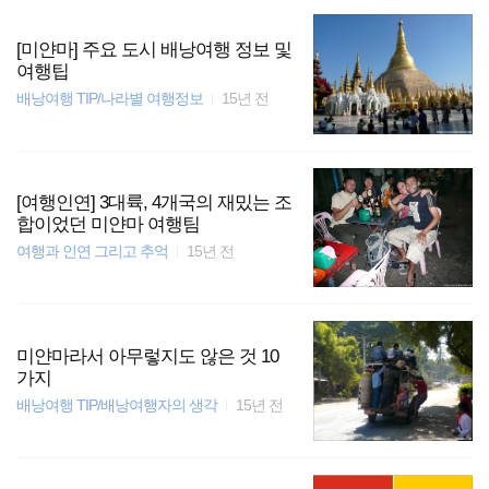
[미얀마] 주요 도시 배낭여행 정보 및
여행팁
배낭여행 TIP/나라별 여행정보
15년 전
[여행인연] 3대륙, 4개국의 재밌는 조
합이었던 미얀마 여행팀
여행과 인연 그리고 추억
15년 전
미얀마라서 아무렇지도 않은 것 10
가지
배낭여행 TIP/배낭여행자의 생각
15년 전