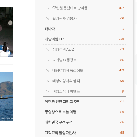
93만원 동남아 배낭여행
(177)
필리핀 해외봉사
(50)
캐나다
(1)
배낭여행 TIP
(220)
여행준비 A to Z
(13)
나라별 여행정보
(56)
배낭여행자 숙소정보
(123)
배낭여행자의 생각
(20)
여행소식과 이벤트
(8)
여행과 인연 그리고 추억
(11)
동영상으로 보는 여행
(10)
대한민국 구석구석
(35)
끄적끄적 일상다반사
(85)