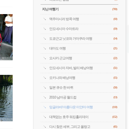
지난 여행기
(769)
맥주마시러 방콕 여행
(10)
인도네시아 수마트라
(19)
도쿄근교 닛코와 가마쿠라 여행
(14)
대마도 여행
(21)
오사카 근교여행
(22)
인도네시아 자바, 발리 배낭여행
(51)
오키나와 배낭여행
(15)
일본 큐슈 한 바퀴
(50)
2010 남아공 월드컵
(13)
밍글라바! 아름다운 미얀마 여행
(110)
대책없는 호주 워킹홀리데이
(152)
다시 찾은 세부, 그리고 올랑고
(65)