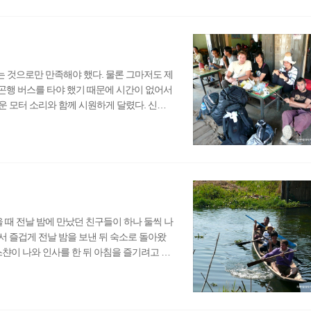
도 내가 탔던 버스 안에는 외국인이라고는 단
올라 ..
 것으로만 만족해야 했다. 물론 그마저도 제
양곤행 버스를 타야 했기 때문에 시간이 없어서
 모터 소리와 함께 시원하게 달렸다. 신비
 다르게 인레호수를 두번이나 돌아볼 수 있었
 옆에 지나가면 작은 물결이 일어나는데 이 물
. 그래서인지 인레호수가 더욱 바다 같다는
하고, 목욕도..
 때 전날 밤에 만났던 친구들이 하나 둘씩 나
 즐겁게 전날 밤을 보낸 뒤 숙소로 돌아왔
스챤이 나와 인사를 한 뒤 아침을 즐기려고 자
태를 보고 웃음보가 터졌다. 그래도 나름 여
부시시하게 나온 것이다. "우리 이제 뭐할
일했다. 카누를 탈지 아니면 그냥 마을을 걸