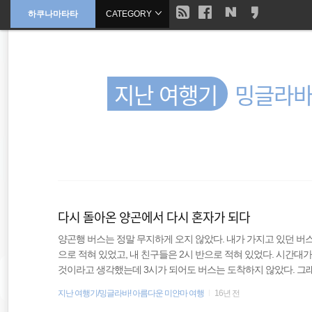
현
하쿠나마타타
CATEGORY
본
문
검
으
재
색
로
바
위
로
가
지난 여행기
밍글라바
기
치
::
바람처럼
세계일주
다시 돌아온 양곤에서 다시 혼자가 되다
세계여행
양곤행 버스는 정말 무지하게 오지 않았다. 내가 가지고 있던 버
으로 적혀 있었고, 내 친구들은 2시 반으로 적혀 있었다. 시간대
호주
것이라고 생각했는데 3시가 되어도 버스는 도착하지 않았다. 그래
른다는 추측을 하기도 했다. 그렇게 기다리던 버스는 무려 3시 
지난 여행기/밍글라바! 아름다운 미얀마 여행
16년 전
해외여행
보여달라고 하고는 버스에 태웠는데 문제는 나와 내 친구들과는 