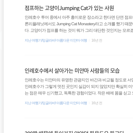
점프하는 고양이Jumping Cat가 있는 사원
인레호수 투어 중에서 아주 흥미로운 장소라고 한다면 단연 점프
론리플래닛에서도 Jumping Cat Monastery라고 소개를 했기
다. 고양이가 점프를 하는 것이 뭐가 그리 대단한 것인지는 모르
장소임에는 틀림없어 보였다. 인레호수의 중앙의 서쪽 끝지점에 
지난 여행기/밍글라바! 아름다운 미얀마 여행
16년 전
조용했다. 1800년대에 지어졌다고 하는 이 사원은 이미 고양이
관심 밖이 되어버린지 오래였다. 근데 이상하게 여행자는 나밖에 
고양이들인 모양이다. 그런데 점프를 하는 고양이라고 하는데 새
인레호수에서 살아가는 미얀마 사람들의 모습
인레호수는 미얀마의 유명한 관광지인 바간과 비교될 정도로 서양
인레호수가 그렇게 멋진 곳인지 실감이 되지 않았지만 확실히 미
는 점은 매우 신기했고, 독특한 경험이었다. 작은 배에 몸을 싣고 
서는 이 작은 보트가 중요한 교통수단이었다. 모터가 달린 보트가
지난 여행기/밍글라바! 아름다운 미얀마 여행
16년 전
실 떠서 흔들거릴 정도였다. 물론 저런 작은 배만 해당하는 것은
다. 인레호수에 수상가옥이 많이 있었는데 한편으로는 이곳에서 
로 보면 육지는 전혀 보이지 않는데 땅을 내딛고 살아가는지 또 폭