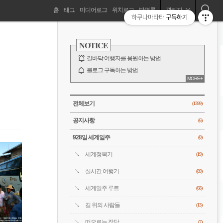
네
홈
태그
미디어로그
위치로그
방명록
관리자
하쿠나마타타
구독하기
길바닥 여행자, 세계를 떠돌기 시작하다!
비
사
이
NOTICE
드
게
바
길바닥 여행자를 응원하는 방법
이
블로그 구독하는 방법
MORE+
바람처럼은 누구?
션
전체 보기
CATEGORY
전체보기
(1399)
공지사항
(6)
928일 세계일주
(0)
세계정복기
(19)
실시간 여행기
(89)
세계일주 루트
(68)
길 위의 사람들
(13)
떠오르는 잡담
(7)