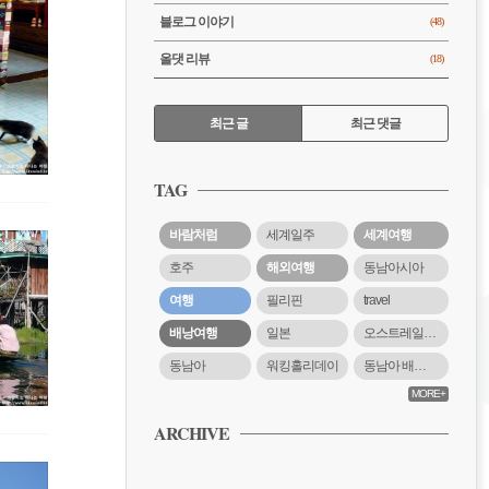
블로그 이야기
(48)
올댓 리뷰
(18)
RECENTLY
최근 글
최근 댓글
최
근
TAG
글
바람처럼
세계일주
세계여행
호주
해외여행
동남아시아
여행
필리핀
travel
배낭여행
일본
오스트레일리아
동남아
워킹홀리데이
동남아 배낭여행
MORE+
ARCHIVE