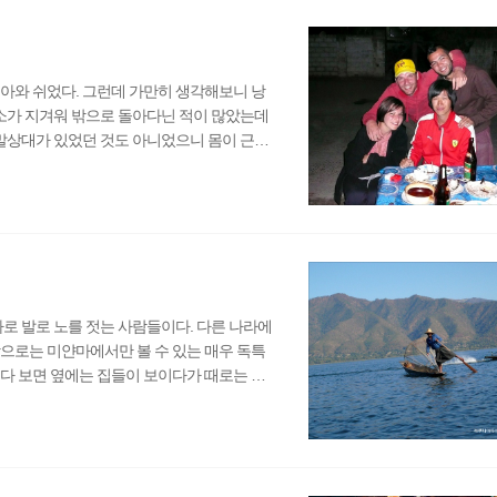
난 영문도 모..
아와 쉬었다. 그런데 가만히 생각해보니 낭
숙소가 지겨워 밖으로 돌아다닌 적이 많았는데
 말상대가 있었던 것도 아니었으니 몸이 근질
 했지만 낭쉐는 유난히 심심했던 곳이었다.
꾸도더 파고다와 같은 관광지가 있었던 것에
을 규모도 그리 크지 않은데 왜 이리 돌아다니
. 심심해서 PC방..
바로 발로 노를 젓는 사람들이다. 다른 나라에
으로는 미얀마에서만 볼 수 있는 매우 독특
다 보면 옆에는 집들이 보이다가 때로는 채
 한다. 아주 오래전부터 그래왔던 것처럼 새
서양인들은 인레호수를 사랑하는가 보다. 나
않았지만 사실 그 때는 어느것을 보더라도 마
호수는 나에게 큰 감동..