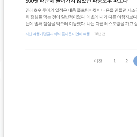
300짯 때문에 들어가지 않았던 파웅도우 파고다
인레호수 투어의 일정은 대충 플로팅마켓이나 은을 만들던 제조
뒤 점심을 먹는 것이 일반적이었다. 애초에 내가 다른 여행자보다
는데 벌써 점심을 먹으러 이동했다. 나는 다른 레스토랑을 가고 
곳으로 간다고 말했다. 이거 원 무뚝뚝하기까지 하니 투어할 마음
지난 여행기/밍글라바! 아름다운 미얀마 여행
16년 전
안내에 따라 레스토랑이 있는 곳으로 이동했다. 보트투어를 혼자하
했지만 이렇게 심심하게 느껴진 적도 별로 없었던 것 같다. 점심
병 주문했다. 그리고 보트 아저씨도 점심을 사주었는데 너무 무뚝뚝
이전
1
2